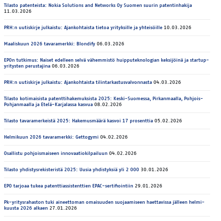
Ti­las­to pa­ten­teis­ta: No­kia So­lu­tions and Networks Oy Suo­men suu­rin pa­ten­tin­ha­ki­ja
11.03.2026
PRH:n uu­tis­kir­je jul­kais­tu: Ajan­koh­tais­ta tie­toa yri­tyk­sil­le ja yh­tei­söil­le
10.03.2026
Maaliskuun 2026 tavaramerkki: Blondify
06.03.2026
EPOn tutkimus: Naiset edelleen selvä vähemmistö huipputeknologian keksijöinä ja startup-
yritysten perustajina
06.03.2026
PRH:n uu­tis­kir­je jul­kais­tu: Ajan­koh­tais­ta ti­lin­tar­kas­tus­val­von­nas­ta
04.03.2026
Ti­las­to ko­ti­mai­sis­ta pa­tent­ti­ha­ke­muk­sis­ta 2025: Kes­ki-Suo­mes­sa, Pir­kan­maal­la, Poh­jois-
Poh­jan­maal­la ja Ete­lä-Kar­ja­las­sa kas­vua
08.02.2026
Tilasto tavaramerkeistä 2025: Hakemusmäärä kasvoi 17 prosenttia
05.02.2026
Helmikuun 2026 tavaramerkki: Gettogymi
04.02.2026
Osal­lis­tu poh­jois­mai­seen in­no­vaa­tio­kil­pai­luun
04.02.2026
Tilasto yhdistysrekisteristä 2025: Uusia yhdistyksiä yli 2 000
30.01.2026
EPO tar­jo­aa tu­kea pa­tent­tias­sis­tent­tien EPAC-ser­ti­fioin­tiin
29.01.2026
Pk-yri­tys­ra­has­ton tuki ai­neet­to­man omai­suu­den suo­jaa­mi­seen haet­ta­vis­sa jäl­leen hel­mi­
kuus­ta 2026 al­kaen
27.01.2026