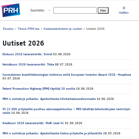
Siirry suoraan sisältöön
☰
Avaa valikko
Suomeksi
Hae
Valitse kieli
Valikko
Etusivu
Tietoa PRH:sta
Asiakastiedotteet ja uutiset
Uutiset 2026
Uu­ti­set 2026
Elokuun 2026 ta­va­ra­merk­ki: Kimet
03.08.2026
Hei­nä­kuun 2026 ta­va­ra­merk­ki: Tik­ka
08.07.2026
Suomalainen kvanttiteknologian tutkimus esillä European Inventor Award 2026 -finaalissa
03.07.2026
Pa­tent Pro­secu­tion Highway (PPH) täyt­tää 20 vuot­ta
16.06.2026
PRH:n uu­tis­kir­je jul­kais­tu: Ajan­koh­tais­ta ti­lin­tar­kas­tus­val­von­nas­ta
16.06.2026
Yli 22 000 yri­tyk­sel­tä puut­tuu edun­saa­jail­moi­tus – PRH lä­het­tää ke­ho­tus­kir­jeen lai­min­lyö­
neil­le
10.06.2026
Kesäkuun 2026 ta­va­ra­merk­ki: MeRi Lead 4C
01.06.2026
PRH:n uu­tis­kir­je jul­kais­tu: Ajan­koh­tais­ta tie­toa yri­tyk­sil­le ja yh­tei­söil­le
28.05.2026