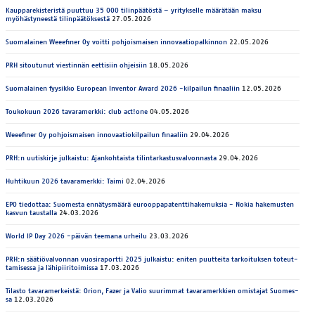
Kaupparekisteristä puuttuu 35 000 tilinpäätöstä – yritykselle määrätään maksu
myöhästyneestä tilinpäätöksestä
27.05.2026
Suo­ma­lai­nen Weee­fi­ner Oy voit­ti poh­jois­mai­sen in­no­vaa­tio­pal­kin­non
22.05.2026
PRH si­tou­tu­nut vies­tin­nän eet­ti­siin oh­jei­siin
18.05.2026
Suo­ma­lai­nen fyy­sik­ko Eu­ro­pean In­ven­tor Award 2026 -kil­pai­lun fi­naa­liin
12.05.2026
Toukokuun 2026 ta­va­ra­merk­ki: club act!one
04.05.2026
Weee­fi­ner Oy poh­jois­mai­sen in­no­vaa­tio­kil­pai­lun fi­naa­liin
29.04.2026
PRH:n uu­tis­kir­je jul­kais­tu: Ajan­koh­tais­ta ti­lin­tar­kas­tus­val­von­nas­ta
29.04.2026
Huhtikuun 2026 tavaramerkki: Taimi
02.04.2026
EPO tiedottaa: Suomesta ennätysmäärä eurooppapatenttihakemuksia - Nokia hakemusten
kasvun taustalla
24.03.2026
World IP Day 2026 -päi­vän tee­ma­na urheilu
23.03.2026
PRH:n sää­tiö­val­von­nan vuo­si­ra­port­ti 2025 jul­kais­tu: eni­ten puut­tei­ta tar­koi­tuk­sen to­teut­
ta­mi­ses­sa ja lä­hi­pii­ri­toi­mis­sa
17.03.2026
Ti­las­to ta­va­ra­mer­keis­tä: Orion, Fazer ja Va­lio suu­rim­mat ta­va­ra­merk­kien omis­ta­jat Suo­mes­
sa
12.03.2026