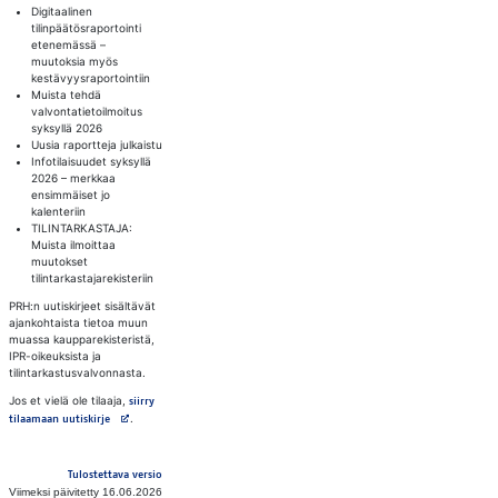
Digitaalinen
tilinpäätösraportointi
etenemässä –
muutoksia myös
kestävyysraportointiin
Muista tehdä
valvontatietoilmoitus
syksyllä 2026
Uusia raportteja julkaistu
Infotilaisuudet syksyllä
2026 – merkkaa
ensimmäiset jo
kalenteriin
TILINTARKASTAJA:
Muista ilmoittaa
muutokset
tilintarkastajarekisteriin
PRH:n uutiskirjeet sisältävät
ajankohtaista tietoa muun
muassa kaupparekisteristä,
IPR-oikeuksista ja
tilintarkastusvalvonnasta.
Jos et vielä ole tilaaja,
siirry
Avautuu uuteen välilehteen
.
tilaamaan uutiskirje
Tulostettava versio
Viimeksi päivitetty 16.06.2026