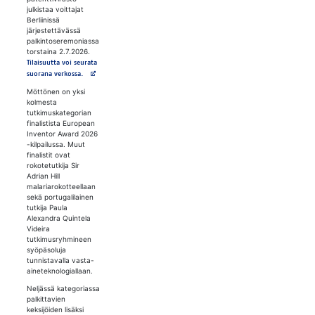
julkistaa voittajat
Berliinissä
järjestettävässä
palkintoseremoniassa
torstaina 2.7.2026.
Tilaisuutta voi seurata
Avautuu uuteen välilehteen
suorana verkossa.
Möttönen on yksi
kolmesta
tutkimuskategorian
finalistista European
Inventor Award 2026
-kilpailussa. Muut
finalistit ovat
rokotetutkija Sir
Adrian Hill
malariarokotteellaan
sekä portugalilainen
tutkija Paula
Alexandra Quintela
Videira
tutkimusryhmineen
syöpäsoluja
tunnistavalla vasta-
aineteknologiallaan.
Neljässä kategoriassa
palkittavien
keksijöiden lisäksi