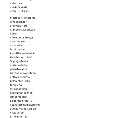
vaikuttaa
merkittävästi
mittaustuloksiin.
Möttösen kehittämä
kryogeeninen
analysaattori
mahdollistaa erittäin
heikon
mikroaaltosäteilyn
mittaamisen
minimoiden
tutkittavaan
kvanttijärjestelmään
kohdistuvat häiriöt.
Suprajohtaviin
materiaaleihin
perustuvassa
laitteessa käytetään
erittäin herkkää
bolometriä, joka
tunnistaa
mikroaaltojen
sisältämän pienen
lämpömäärän.
Sisäänrakennettu
itsekalibrointimekanismi
auttaa varmistamaan
mittausten
tarkkuuden ja