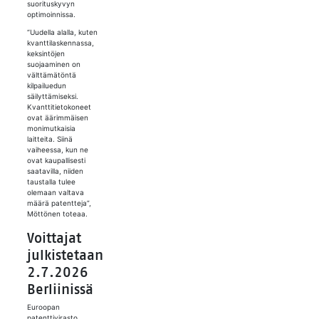
suorituskyvyn
optimoinnissa.
“Uudella alalla, kuten
kvanttilaskennassa,
keksintöjen
suojaaminen on
välttämätöntä
kilpailuedun
säilyttämiseksi.
Kvanttitietokoneet
ovat äärimmäisen
monimutkaisia
laitteita. Siinä
vaiheessa, kun ne
ovat kaupallisesti
saatavilla, niiden
taustalla tulee
olemaan valtava
määrä patentteja”,
Möttönen toteaa.
Voittajat
julkistetaan
2.7.2026
Berliinissä
Euroopan
patenttivirasto