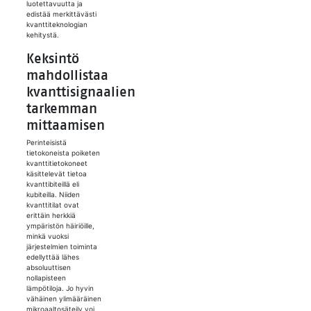
luotettavuutta ja
edistää merkittävästi
kvanttiteknologian
kehitystä.
Keksintö
mahdollistaa
kvanttisignaalien
tarkemman
mittaamisen
Perinteisistä
tietokoneista poiketen
kvanttitietokoneet
käsittelevät tietoa
kvanttibiteillä eli
kubiteilla. Niiden
kvanttitilat ovat
erittäin herkkiä
ympäristön häiriöille,
minkä vuoksi
järjestelmien toiminta
edellyttää lähes
absoluuttisen
nollapisteen
lämpötiloja. Jo hyvin
vähäinen ylimääräinen
mikroaaltosäteily voi