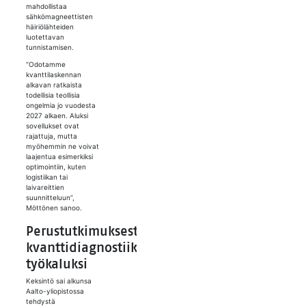
mahdollistaa
sähkömagneettisten
häiriölähteiden
luotettavan
tunnistamisen.
“Odotamme
kvanttilaskennan
alkavan ratkaista
todellisia teollisia
ongelmia jo vuodesta
2027 alkaen. Aluksi
sovellukset ovat
rajattuja, mutta
myöhemmin ne voivat
laajentua esimerkiksi
optimointiin, kuten
logistiikan tai
laivareittien
suunnitteluun”,
Möttönen sanoo.
Perustutkimuksesta
kvanttidiagnostiikan
työkaluksi
Keksintö sai alkunsa
Aalto-yliopistossa
tehdystä