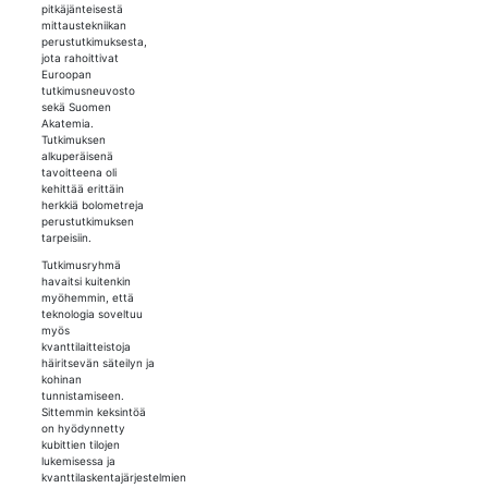
pitkäjänteisestä
mittaustekniikan
perustutkimuksesta,
jota rahoittivat
Euroopan
tutkimusneuvosto
sekä Suomen
Akatemia.
Tutkimuksen
alkuperäisenä
tavoitteena oli
kehittää erittäin
herkkiä bolometreja
perustutkimuksen
tarpeisiin.
Tutkimusryhmä
havaitsi kuitenkin
myöhemmin, että
teknologia soveltuu
myös
kvanttilaitteistoja
häiritsevän säteilyn ja
kohinan
tunnistamiseen.
Sittemmin keksintöä
on hyödynnetty
kubittien tilojen
lukemisessa ja
kvanttilaskentajärjestelmien