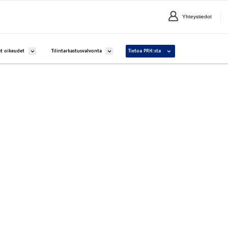
Yhteystiedot
lle Yritykset ja yhteisöt
Avaa alavalikko kohteelle Aineettomat oikeudet
Avaa alavalikko kohteelle Tilintarkastusvalvonta
Avaa alavalikko kohteelle 
t oikeudet
Tilintarkastusvalvonta
Tietoa PRH:sta