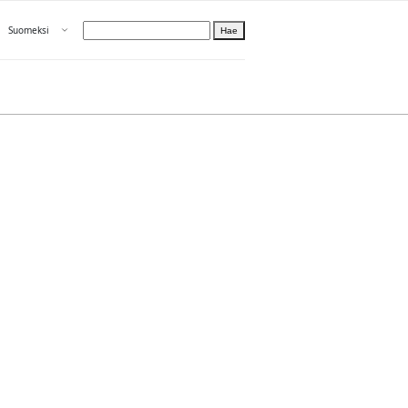
Avaa valikko
Suomeksi
Hae
Valitse kieli
Tietoa PRH:sta