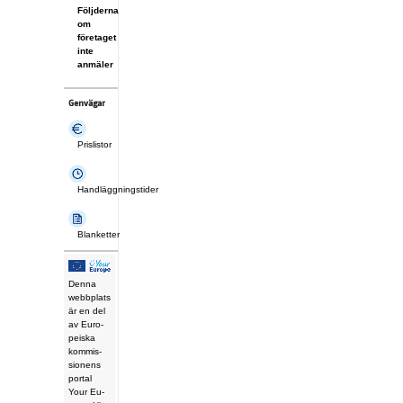
Följderna
om
företaget
inte
anmäler
Genvägar
Prislistor
Handläggningstider
Blanketter
Den­na
webb­plats
är en del
av Eu­ro­
pe­is­ka
kom­mis­
sio­nens
por­tal
Your Eu­