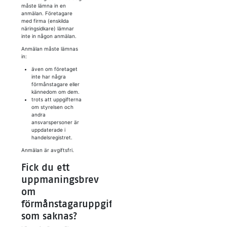
måste lämna in en
anmälan. Företagare
med firma (enskilda
näringsidkare) lämnar
inte in någon anmälan.
Anmälan måste lämnas
in:
även om företaget
inte har några
förmånstagare eller
kännedom om dem.
trots att uppgifterna
om styrelsen och
andra
ansvarspersoner är
uppdaterade i
handelsregistret.
Anmälan är avgiftsfri.
Fick du ett
uppmaningsbrev
om
förmånstagaruppgifter
som saknas?