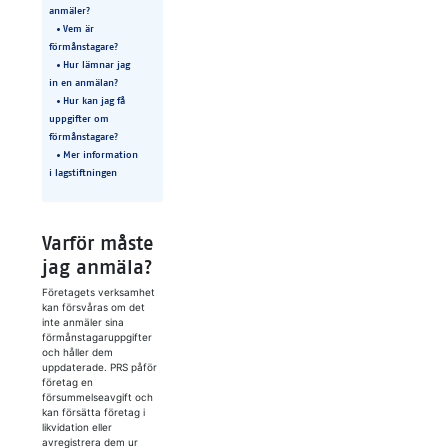
anmäler?
Vem är
förmånstagare?
Hur lämnar jag
in en anmälan?
Hur kan jag få
uppgifter om
förmånstagare?
Mer information
i lagstiftningen
Varför måste
jag anmäla?
Företagets verksamhet
kan försvåras om det
inte anmäler sina
förmånstagaruppgifter
och håller dem
uppdaterade. PRS påför
företag en
försummelseavgift och
kan försätta företag i
likvidation eller
avregistrera dem ur