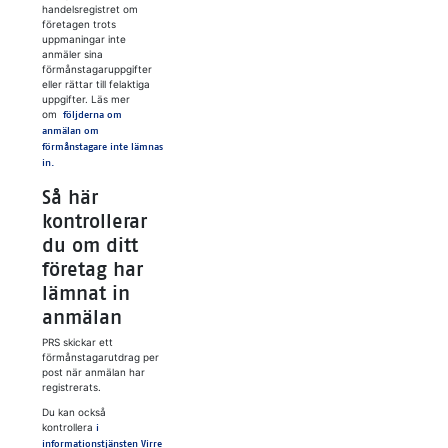
handelsregistret om
företagen trots
uppmaningar inte
anmäler sina
förmånstagaruppgifter
eller rättar till felaktiga
uppgifter. Läs mer
om
följderna om
anmälan om
förmånstagare inte lämnas
in.
Så här
kontrollerar
du om ditt
företag har
lämnat in
anmälan
PRS skickar ett
förmånstagarutdrag per
post när anmälan har
registrerats.
Du kan också
kontrollera
i
Avautuu uuteen välilehteen
informationstjänsten Virre