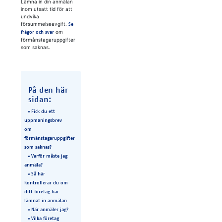
Lämna in din anmälan
inom utsatt tid för att
undvika
försummelseavgift.
Se
om
frågor och svar
förmånstagaruppgifter
som saknas.
På den här
sidan:
Fick du ett
uppmaningsbrev
om
förmånstagaruppgifter
som saknas?
Varför måste jag
anmäla?
Så här
kontrollerar du om
ditt företag har
lämnat in anmälan
När anmäler jag?
Vilka företag