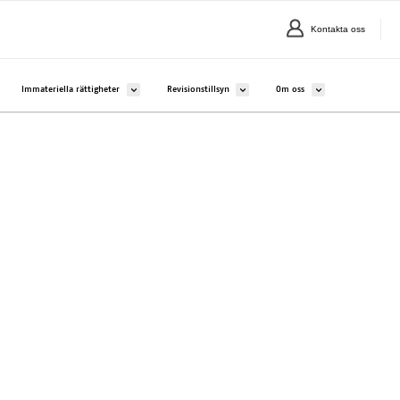
Kontakta oss
alavalikko kohteelle Företag och sammanslutningar
Avaa alavalikko kohteelle Immateriella rättigheter
Avaa alavalikko kohteelle Revisionstillsy
Avaa alavalikko kohte
Immateriella rättigheter
Revisionstillsyn
Om oss