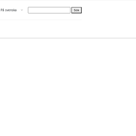
Öppna menyn
På svenska
Sök
Välj språk
n
elle Om oss