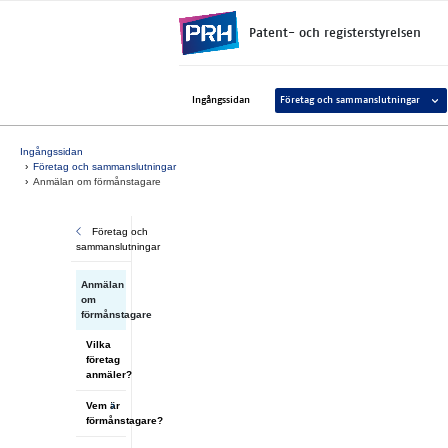
Gå direkt till innehållet
Patent- och registerstyrelsen
Avaa 
Ingångssidan
Företag och sammanslutningar
Ingångssidan
Företag och sammanslutningar
Anmälan om förmånstagare
Företag och
sammanslutningar
Anmälan
om
förmånstagare
Vilka
företag
anmäler?
Vem är
förmånstagare?