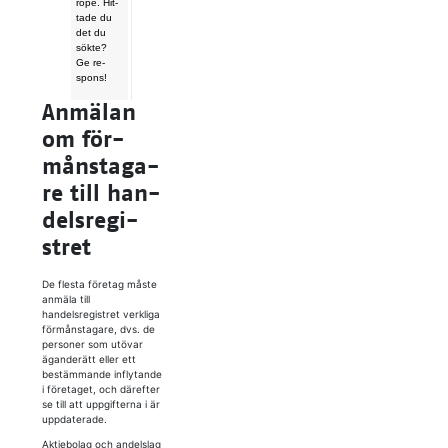
ro­pe. Hit­
ta­de du
det du
sök­te?
Ge re­
spons!
An­mä­lan
om för­
måns­ta­ga­
re till han­
dels­re­gi­
stret
De flesta företag måste
anmäla till
handelsregistret verkliga
förmånstagare, dvs. de
personer som utövar
äganderätt eller ett
bestämmande inflytande
i företaget, och därefter
se till att uppgifterna i är
uppdaterade.
Aktiebolag och andelslag