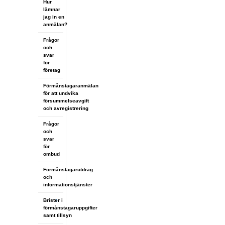
Hur
lämnar
jag in en
anmälan?
Frågor
och
svar
för
företag
Förmånstagaranmälan
för att undvika
försummelseavgift
och avregistrering
Frågor
och
svar
för
ombud
Förmånstagarutdrag
och
informationstjänster
Brister i
förmånstagaruppgifter
samt tillsyn