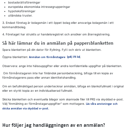
bostadsrättsföreningar
europeiska ekonomiska intressegrupperingar
hypoteksföreningar
utländska truster.
3. Endast företag är bolagsmän i ett öppet bolag eller ansvariga bolagsmän i ett
kommanditbolag.
4. Företaget har strukits ur handelsregistret och ansöker om återregistrering.
Så här lämnar du in anmälan på pappersblanketten
Spara blanketten på din dator för ifyllning. Fyll i och skriv ut blanketten.
Öppna blanketten:
.
Anmälan om förmånstagare
Observera: ange inte hälsouppgifter eller andra konfidentiella uppgifter på blanketten.
Om förmånstagaren inte har finländsk personbeteckning, bifoga till en kopia av
förmånstagarens pass eller annan identitetshandling.
Om en befullmäktigad person undertecknar anmälan, bifoga en blankofullmakt i original
eller en styrkt kopia av en individualiserad fullmakt.
Skicka blanketten och eventuella bilagor som skannade filer till PRS via skyddad e-post.
Välj "Anmälning av förmånstagaruppgifter" som mottagare.
Läs våra anvisningar och
skicka anmälan via skyddad e-post.
Hur följer jag handläggningen av en anmälan?