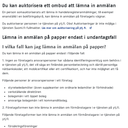
Du kan auktorisera ett ombud att lämna in anmälan
En person somauktoriserats att lämna in handelsregisteranmälningar, till exempel
enanställd i en bokföringsbyrå, kan lämna in anmälan på företagets vägnar.
Du auktoriserar personen i e-tjänsten på ytj.fi. Obs! Auktoriseringar är inte möjliga i
tjänsten Suomi.fi-fullmakter.
Avautuu uuteen välilehteen
Läs mer om auktorisering på ytj.fi.
Lämna in anmälan på papper endast i undantagsfall
I vilka fall kan jag lämna in anmälan på papper?
Du kan lämna in en anmälan på papper endast i följande fall:
1. Ingen av företagets ansvarspersoner har sådana identifieringsverktyg som behövs i
e-tjänsten på ytj.fi, det vill säga en finländsk personbeteckning och därtill personliga
nätbankskoder, ett mobilcertifikat eller ett certifikatkort, och har inte möjlighet att få
dem.
Följande personer är ansvarspersoner i ett företag:
styrelseledamöter (även suppleanter om ordinarie ledamöter är förhindrade)
verkställande direktören
bolagsmän i ett öppet bolag
ansvariga bolagsmän i ett kommanditbolag.
2. Företagsformen kan inte lämna in anmälan om förmånstagare i e-tjänsten på ytj.fi.
Följande företagsformer kan inte lämna in anmälan om förmånstagare i e-tjänsten på
ytj.fi:
försäkringsföreningar