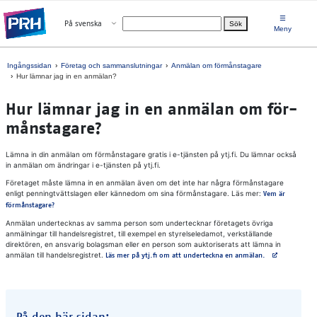
Gå direkt till innehållet
☰
Öppna menyn
På svenska
Sök
Välj språk
Meny
Ingångssidan
Företag och sammanslutningar
Anmälan om förmånstagare
Hur lämnar jag in en anmälan?
Hur läm­nar jag in en an­mä­lan om för­
månsta­ga­re?
Lämna in din anmälan om förmånstagare gratis i e-tjänsten på ytj.fi. Du lämnar också
in anmälan om ändringar i e-tjänsten på ytj.fi.
Företaget måste lämna in en anmälan även om det inte har några förmånstagare
enligt penningtvättslagen eller kännedom om sina förmånstagare. Läs mer:
Vem är
förmånstagare?
Anmälan undertecknas av samma person som undertecknar företagets övriga
anmälningar till handelsregistret, till exempel en styrelseledamot, verkställande
direktören, en ansvarig bolagsman eller en person som auktoriserats att lämna in
anmälan till handelsregistret.
Avautuu uuteen 
Läs mer på ytj.fi om att underteckna en anmälan.