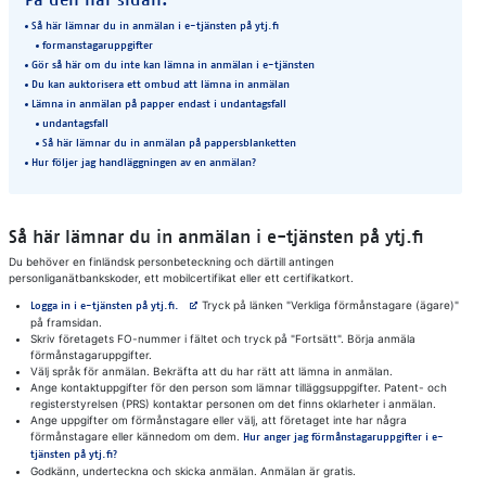
På den här sidan:
Så här lämnar du in anmälan i e-tjänsten på ytj.fi
formanstagaruppgifter
Gör så här om du inte kan lämna in anmälan i e-tjänsten
Du kan auktorisera ett ombud att lämna in anmälan
Lämna in anmälan på papper endast i undantagsfall
undantagsfall
Så här lämnar du in anmälan på pappersblanketten
Hur följer jag handläggningen av en anmälan?
Så här lämnar du in anmälan i e-tjänsten på ytj.fi
Du behöver en finländsk personbeteckning och därtill antingen
personliganätbankskoder, ett mobilcertifikat eller ett certifikatkort.
Avautuu uuteen välilehteen
Tryck på länken "Verkliga förmånstagare (ägare)"
Logga in i e-tjänsten på ytj.fi.
på framsidan.
Skriv företagets FO-nummer i fältet och tryck på "Fortsätt". Börja anmäla
förmånstagaruppgifter.
Välj språk för anmälan. Bekräfta att du har rätt att lämna in anmälan.
Ange kontaktuppgifter för den person som lämnar tilläggsuppgifter. Patent- och
registerstyrelsen (PRS) kontaktar personen om det finns oklarheter i anmälan.
Ange uppgifter om förmånstagare eller välj, att företaget inte har några
förmånstagare eller kännedom om dem.
Hur anger jag förmånstagaruppgifter i e-
tjänsten på ytj.fi?
Godkänn, underteckna och skicka anmälan. Anmälan är gratis.