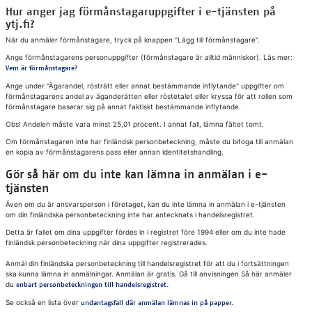
Hur anger jag förmånstagaruppgifter i e-tjänsten på
ytj.fi?
När du anmäler förmånstagare, tryck på knappen "Lägg till förmånstagare".
Ange förmånstagarens personuppgifter (förmånstagare är alltid människor). Läs mer:
Vem är förmånstagare?
Ange under "Ägarandel, rösträtt eller annat bestämmande inflytande" uppgifter om
förmånstagarens andel av äganderätten eller röstetalet eller kryssa för att rollen som
förmånstagare baserar sig på annat faktiskt bestämmande inflytande.
Obs! Andelen måste vara minst 25,01 procent. I annat fall, lämna fältet tomt.
Om förmånstagaren inte har finländsk personbeteckning, måste du bifoga till anmälan
en kopia av förmånstagarens pass eller annan identitetshandling.
Gör så här om du inte kan lämna in anmälan i e-
tjänsten
Även om du är ansvarsperson i företaget, kan du inte lämna in anmälan i e-tjänsten
om din finländska personbeteckning inte har antecknats i handelsregistret.
Detta är fallet om dina uppgifter fördes in i registret före 1994 eller om du inte hade
finländsk personbeteckning när dina uppgifter registrerades.
Anmäl din finländska personbeteckning till handelsregistret för att du i fortsättningen
ska kunna lämna in anmälningar. Anmälan är gratis. Gå till anvisningen Så här anmäler
du
enbart personbeteckningen till handelsregistret.
Se också en lista över
undantagsfall där anmälan lämnas in på papper.