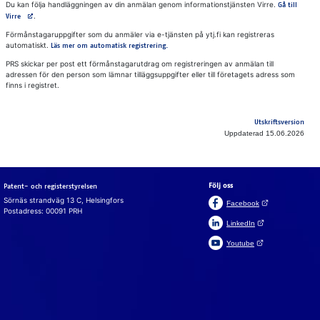
Du kan följa handläggningen av din anmälan genom informationstjänsten Virre.
Gå till
Avautuu uuteen välilehteen
.
Virre
Förmånstagaruppgifter som du anmäler via e-tjänsten på ytj.fi kan registreras
automatiskt.
Läs mer om automatisk registrering.
PRS skickar per post ett förmånstagarutdrag om registreringen av anmälan till
adressen för den person som lämnar tilläggsuppgifter eller till företagets adress som
finns i registret.
Utskriftsversion
Uppdaterad 15.06.2026
Följ oss
Patent- och registerstyrelsen
Sörnäs strandväg 13 C, Helsingfors
(Öppnas i en ny fli
Facebook
Postadress: 00091 PRH
(Öppnas i en ny flik)
LinkedIn
(Öppnas i en ny flik)
Youtube
Suomeksi
In English
Cookies
Vi an­vän­der coo­ki­es för att webb­plat­sen, chat­ten och chatt­
bot­ten ska fun­ge­ra. Vi an­vän­der ock­så coo­ki­es för att sam­