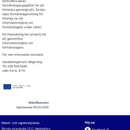
kontrollera deras
förmånstagaruppgifter för att
förhindra penningtvätt. De kan
köpa förmånstagarutdrag för
företag via vår
Informationstjänst om
förmånstagare under våren.
EU-finansiering har använts för
att genomföra
Informationstjänst om
förmånstagare.
För mer information kontakta
Handelsregistrets rådgivning
Tfn 029 509 5040
mån–fre kl. 9–15
Utskriftsversion
Uppdaterad 09.04.2026
Följ oss
Patent- och registerstyrelsen
Sörnäs strandväg 13 C, Helsingfors
(Öppnas i en ny fli
Facebook