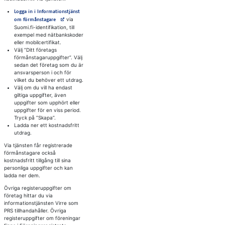
Logga in i Informationstjänst
Avautuu uuteen välilehteen
via
om förmånstagare
Suomi.fi-identifikation, till
exempel med nätbankskoder
eller mobilcertifikat.
Välj ”Ditt företags
förmånstagaruppgifter”. Välj
sedan det företag som du är
ansvarsperson i och för
vilket du behöver ett utdrag.
Välj om du vill ha endast
giltiga uppgifter, även
uppgifter som upphört eller
uppgifter för en viss period.
Tryck på ”Skapa”.
Ladda ner ett kostnadsfritt
utdrag.
Via tjänsten får registrerade
förmånstagare också
kostnadsfritt tillgång till sina
personliga uppgifter och kan
ladda ner dem.
Övriga registeruppgifter om
företag hittar du via
informationstjänsten Virre som
PRS tillhandahåller. Övriga
registeruppgifter om föreningar