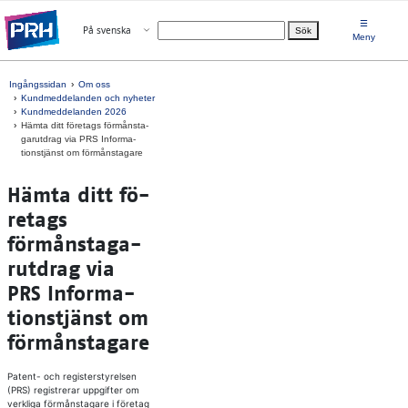
Gå direkt till innehållet
☰
Öppna menyn
På svenska
Sök
Välj språk
Meny
Ingångssidan
Om oss
Kundmeddelanden och nyheter
Kundmeddelanden 2026
Häm­ta ditt fö­re­tags förmåns­ta­
ga­rut­drag via PRS In­for­ma­
tionst­jänst om förmåns­ta­ga­re
Häm­ta ditt fö­
re­tags
förmåns­ta­ga­
rut­drag via
PRS In­for­ma­
tionst­jänst om
förmåns­ta­ga­re
Patent- och registerstyrelsen
(PRS) registrerar uppgifter om
verkliga förmånstagare i företag