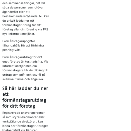
och sammanslutningar, det vill
säga de personer som utövar
äganderätt eller ett
bestämmande inflytande. Nu kan
du enkelt ladda ner ett
förmånstagarutdrag för ditt
företag eller din förening via PRS
nya Informationstjänst.
Förmånstagaruppgifter
tillhandahålls för att förhindra
penningtvätt.
Förmånstagarutdrag för ditt
eget företag är kostnadsfria. Via
Informationstjänsten om
förmånstagare får du tillgång till
utdrag som pdf- och csv-fil på
svenska, finska och engelska.
Så här laddar du ner
ett
förmånstagarutdrag
för ditt företag
Registrerade ansvarspersoner,
såsom styrelseledamöter eller
verkställande direktören, kan
ladda ner förmånstagarutdraget
kostnadsfritt via tjänsten.