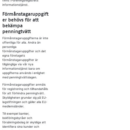
finns i Föreningsregistrets
informationstjänst.
Förmånstagaruppgift
er behövs för att
bekämpa
penningtvätt
Förmånstagaruppgifterna är inte
offentliga för alla. Andra än
personliga
förmånstagaruppgifter och det
egna företagets
förmånstagaruppgifter är
tillgängliga via vår nya
informationstjänst bara om
uppgifterna används i enlighet
med penningtvättslagen.
Förmånstagaruppgifter anmäls
för registrering och tillhandahålls
för att förhindra penningtvätt.
Skyldigheten grundar sig på EU-
lagstiftningen och gäller alla EU-
medlemsländer.
Till exempel banker,
bokföringsbyråer och
försäkringsbolag är skyldiga att
identifiera sina kunder och