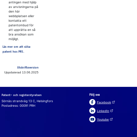
antingen med hjälp
av anvisningarna på
den här
webbplatsen eller
kontakta ett
patentombud för
att upprätta en så
bra ansökan som
möjligt.
Läs mer om att söka
patent hos PRS.
Utskriftsversion
Uppdaterad 13.06.2025
Följ oss
Patent- och registerstyrelsen
Sörnäs strandväg 13 C, Helsingfors
(Öppnas i en ny fli
Facebook
Postadress: 00091 PRH
(Öppnas i en ny flik)
LinkedIn
(Öppnas i en ny flik)
Youtube
Suomeksi
In English
Cookies