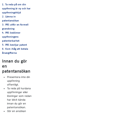
1. Ta reda på om din
uppfinning är ny och har
uppfinningshöjd
2. Lämna in
patentansökan
3. PRS utför en formell
granskning
4. PRS bedömer
uppfinningens
patenterbarhet
5. PRS beviljar patent
6. Kom ihåg att betala
årsavgifterna
Innan du gör
en
patentansökan
Presentera inte din
uppfinning
offentligt.
Ta reda på hurdana
uppfinningar eller
lösningar som redan
har blivit kända
innan du gör en
patentansökan.
Gör en ansökan