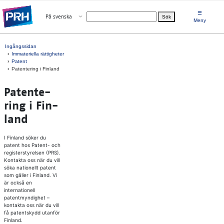
Gå direkt till innehållet
☰
Öppna menyn
På svenska
Sök
Välj språk
Meny
Ingångssidan
Immateriella rättigheter
Patent
Patentering i Finland
Pa­ten­te­
ring i Fin­
land
I Finland söker du
patent hos Patent- och
registerstyrelsen (PRS).
Kontakta oss när du vill
söka nationellt patent
som gäller i Finland. Vi
är också en
internationell
patentmyndighet –
kontakta oss när du vill
få patentskydd utanför
Finland.