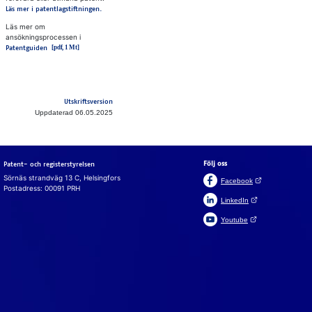
Läs mer i patentlagstiftningen.
Läs mer om
ansökningsprocessen i
Patentguiden
Utskriftsversion
Uppdaterad 06.05.2025
Följ oss
Patent- och registerstyrelsen
Sörnäs strandväg 13 C, Helsingfors
(Öppnas i en ny fli
Facebook
Postadress: 00091 PRH
(Öppnas i en ny flik)
LinkedIn
(Öppnas i en ny flik)
Youtube
Suomeksi
In English
Cookies
Vi an­vän­der coo­ki­es för att webb­plat­sen, chat­ten och chatt­
bot­ten ska fun­ge­ra. Vi an­vän­der ock­så coo­ki­es för att sam­
la in an­vän­darsta­tistik på webb­plat­sen och ana­ly­se­ra in­for­