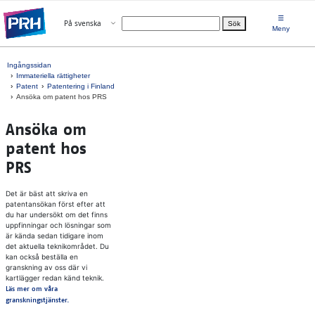
Gå direkt till innehållet
☰
Öppna menyn
På svenska
Sök
Välj språk
Meny
Ingångssidan
Immateriella rättigheter
Patent
Patentering i Finland
Ansöka om patent hos PRS
An­sö­ka om
pa­tent hos
PRS
Det är bäst att skriva en
patentansökan först efter att
du har undersökt om det finns
uppfinningar och lösningar som
är kända sedan tidigare inom
det aktuella teknikområdet. Du
kan också beställa en
granskning av oss där vi
kartlägger redan känd teknik.
Läs mer om våra
granskningstjänster.