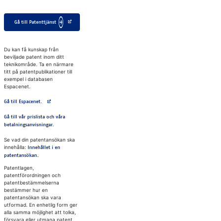
Gå till Patenttjänst
Du kan få kunskap från
beviljade patent inom ditt
teknikområde. Ta en närmare
titt på patentpublikationer till
exempel i databasen
Espacenet.
Avautuu uuteen välilehteen
Gå till Espacenet.
Gå till vår prislista och våra
betalningsanvisningar.
Se vad din patentansökan ska
innehålla:
Innehållet i en
patentansökan.
Patentlagen,
patentförordningen och
patentbestämmelserna
bestämmer hur en
patentansökan ska vara
utformad. En enhetlig form ger
alla samma möjlighet att tolka,
försvara eller utmana patent.