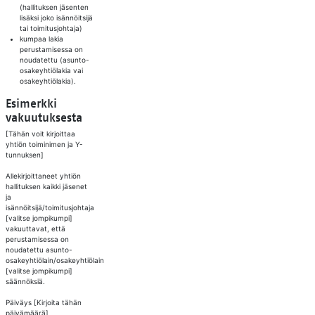
(hallituksen jäsenten
lisäksi joko isännöitsijä
tai toimitusjohtaja)
kumpaa lakia
perustamisessa on
noudatettu (asunto-
osakeyhtiölakia vai
osakeyhtiölakia).
Esimerkki
vakuutuksesta
[Tähän voit kirjoittaa
yhtiön toiminimen ja Y-
tunnuksen]
Allekirjoittaneet yhtiön
hallituksen kaikki jäsenet
ja
isännöitsijä/toimitusjohtaja
[valitse jompikumpi]
vakuuttavat, että
perustamisessa on
noudatettu asunto-
osakeyhtiölain/osakeyhtiölain
[valitse jompikumpi]
säännöksiä.
Päiväys [Kirjoita tähän
päivämäärä]