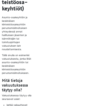
teis­tö­osa­
keyh­tiöt)
Asunto-osakeyhtiön ja
keskinäisen
kiinteistöosakeyhtiön
perustamisilmoituksen
yhteydessä annat
hallituksen jäsenten ja
isännöitsijän tai
toimitusjohtajan
vakuutuksen lain
noudattamisesta.
Tällä sivulla on esimerkki
vakuutuksesta, jonka liität
asunto-osakeyhtiön tai
keskinäisen
kiinteistöosakeyhtiön
perustamisilmoitukseen.
Mitä tietoja
vakuutuksessa
täytyy olla?
Vakuutuksessa täytyy olla
seuraavat asiat:
ketkä vakuuttavat