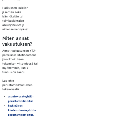
Hallituksen kaikkien
jäsenten sekä
isännöitsijän tai
toimitusjohtajan
allekirjoitukset ja
nimenselvennykset
Miten annat
vakuutuksen?
Annat vakuutuksen YTJ-
palvelussa liitetiedostona
joko ilmoituksen
tekemisen yhteydessä tai
myöhemmin, kun Y-
tunnus on saatu.
Lue ohje
perustamisilmoituksen
tekemisestä:
asunto-osakeyhtiön
perustamisilmoitus
keskinäisen
kiinteistöosakeyhtiön
perustamisilmoitus.