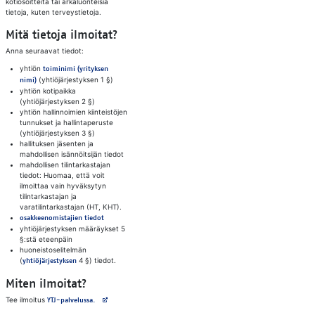
kotiosoitteita tai arkaluonteisia
tietoja, kuten terveystietoja.
Mitä tietoja ilmoitat?
Anna seuraavat tiedot:
yhtiön
toiminimi (yrityksen
(yhtiöjärjestyksen 1 §)
nimi)
yhtiön kotipaikka
(yhtiöjärjestyksen 2 §)
yhtiön hallinnoimien kiinteistöjen
tunnukset ja hallintaperuste
(yhtiöjärjestyksen 3 §)
hallituksen jäsenten ja
mahdollisen isännöitsijän tiedot
mahdollisen tilintarkastajan
tiedot: Huomaa, että voit
ilmoittaa vain hyväksytyn
tilintarkastajan ja
varatilintarkastajan (HT, KHT).
osakkeenomistajien tiedot
yhtiöjärjestyksen määräykset 5
§:stä eteenpäin
huoneistoselitelmän
(
4 §) tiedot.
yhtiöjärjestyksen
​Miten ilmoitat?
Tee ilmoitus
Avautuu uuteen välilehteen
YTJ-palvelussa.