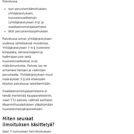
Palvelussa
luot perustamisilmoituksen,
yhtiöjärjestyksen,
huoneistoselitelmän
(yhtiöjärjestyksen 4 §) ja
osakkeenomistajaluettelon
liität perustamissopimuksen.
Palvelussa annat yhtiöjärjestyksen
uudessa sähköisessä muodossa.
Yhtiöjärjestyksen 1–4 § (toiminimi
kotipaikka, kiinteistösijainti ja
hallintaperuste sekä
huoneistoselitelmä) ovat
määrämuotoisia. Palvelu luo ne
antamiesi tietojen ja valintojen
perusteella. Yhtiöjärjestyksen muut
määräykset 5 §:stä eteenpäin
kirjoitat palvelussa tekstikenttään.
Osakkeenomistajaluettelosta ei
tehdä merkintää kaupparekisteriin,
vaan YTJ-palvelu välittää luettelon
Maanmittauslaitoksen ylläpitämään
huoneistotietojärjestelmään.
Miten seuraat
ilmoituksen käsittelyä?
Saat Y-tunnuksen heti ilmoituksen