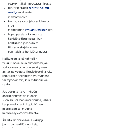
osakeyhtiölain noudattamisesta
tilintarkastajan
todistus tai muu
osakkeiden
selvitys
maksamisesta
kartta, vastuunjakotaulukko tai
muu
mahdollinen
liite
yhtiöjärjestyksen
kopio passista tai muusta
henkilötodistuksesta, kun
hallituksen jäsenellä tai
tilintarkastajalla ei ole
suomalaista henkilötunnusta.
Hallituksen ja isännöitsijän
vakuutuksen sekä tilintarkastajan
todistuksen tai muun selvityksen
annat palvelussa liitetiedostoina joko
ilmoituksen tekemisen yhteydessä
tai myöhemmin, kun Y-tunnus on
saatu.
Jos perustettavan yhtiön
osakkeenomistajalla ei ole
suomalaista henkilötunnusta, lähetä
kaupparekisteriin kopio hänen
passistaan tai muusta
henkilöllisyystodistuksesta.​
Älä liitä ilmoitukseen asiakirjoja,
joissa on henkilötunnuksia,