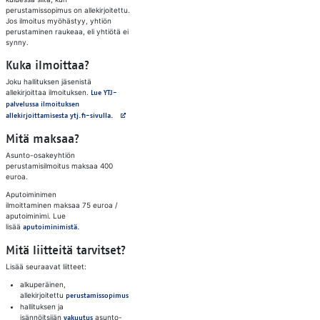
perustamissopimus on allekirjoitettu.
Jos ilmoitus myöhästyy, yhtiön
perustaminen raukeaa, eli yhtiötä ei
synny.
Kuka ilmoittaa?
Joku hallituksen jäsenistä
allekirjoittaa ilmoituksen.
Lue YTJ-
palvelussa ilmoituksen
Avautuu uuteen välilehteen
allekirjoittamisesta ytj.fi-sivulla.
Mitä maksaa?
Asunto-osakeyhtiön
perustamisilmoitus maksaa 400
euroa.
Aputoiminimen
ilmoittaminen maksaa 75 euroa /
aputoiminimi. Lue
lisää
aputoiminimistä.
Mitä liitteitä tarvitset?
Lisää seuraavat liitteet:
alkuperäinen,
allekirjoitettu
perustamissopimus
hallituksen ja
isännöitsijän
asunto-
vakuutus