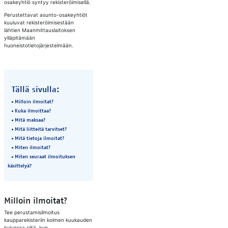
osakeyhtiö syntyy rekisteröimisellä.
Perustettavat asunto-osakeyhtiöt
kuuluvat rekisteröimisestään
lähtien Maanmittauslaitoksen
ylläpitämään
huoneistotietojärjestelmään.
Tällä sivulla:
Milloin ilmoitat?
Kuka ilmoittaa?
Mitä maksaa?
Mitä liitteitä tarvitset?
Mitä tietoja ilmoitat?
​Miten ilmoitat?
Miten seuraat ilmoituksen
käsittelyä?
Milloin ilmoitat?
Tee perustamisilmoitus
kaupparekisteriin kolmen kuukauden
kuluessa siitä, kun