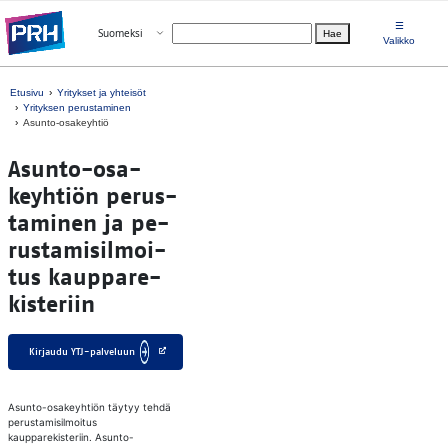
Siirry suoraan sisältöön
☰
Avaa valikko
Suomeksi
Hae
Valitse kieli
Valikko
Etusivu
Yritykset ja yhteisöt
Yrityksen perustaminen
Asunto-osakeyhtiö
Asun­to-osa­
keyh­tiön pe­rus­
ta­mi­nen ja pe­
rus­ta­mi­sil­moi­
tus kaup­pa­re­
kis­te­riin
Kir­jau­du YTJ-pal­ve­luun
Asunto-osakeyhtiön täytyy tehdä
perustamisilmoitus
kaupparekisteriin. Asunto-