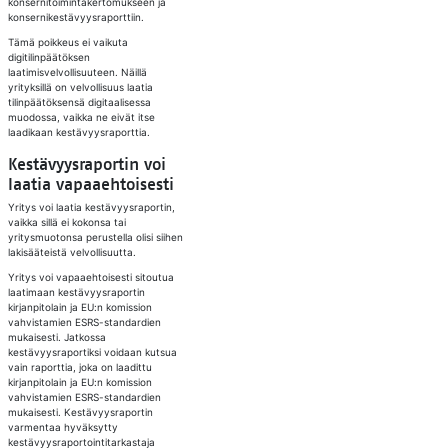
konsernitoimintakertomukseen ja
konsernikestävyysraporttiin.
Tämä poikkeus ei vaikuta
digitilinpäätöksen
laatimisvelvollisuuteen. Näillä
yrityksillä on velvollisuus laatia
tilinpäätöksensä digitaalisessa
muodossa, vaikka ne eivät itse
laadikaan kestävyysraporttia.
Kestävyysraportin voi
laatia vapaaehtoisesti
Yritys voi laatia kestävyysraportin,
vaikka sillä ei kokonsa tai
yritysmuotonsa perustella olisi siihen
lakisääteistä velvollisuutta.
Yritys voi vapaaehtoisesti sitoutua
laatimaan kestävyysraportin
kirjanpitolain ja EU:n komission
vahvistamien ESRS-standardien
mukaisesti. Jatkossa
kestävyysraportiksi voidaan kutsua
vain raporttia, joka on laadittu
kirjanpitolain ja EU:n komission
vahvistamien ESRS-standardien
mukaisesti. Kestävyysraportin
varmentaa hyväksytty
kestävyysraportointitarkastaja