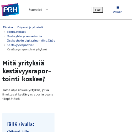
Siirry suoraan sisältöön
☰
Avaa valikko
Suomeksi
Hae
Valitse kieli
Valikko
Etusivu
Yritykset ja yhteisöt
Tilinpäätökset
Osakeyhtiö ja osuuskunta
Osakeyhtiön digitaalinen tilinpäätös
Kestävyysraportointi
Kestävyysraportoivat yritykset
Mitä yri­tyk­siä
kes­tä­vyys­ra­por­
toin­ti kos­kee?
Tämä ohje koskee yrityksiä, jotka
ilmoittavat kestävyysraportin osana
tilinpäätöstä.
Tällä sivulla:
Yritykset, joille