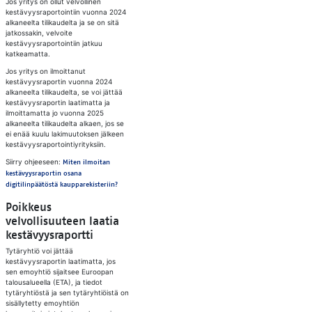
Jos yritys on ollut velvollinen
kestävyysraportointiin vuonna 2024
alkaneelta tilikaudelta ja se on sitä
jatkossakin, velvoite
kestävyysraportointiin jatkuu
katkeamatta.
Jos yritys on ilmoittanut
kestävyysraportin vuonna 2024
alkaneelta tilikaudelta, se voi jättää
kestävyysraportin laatimatta ja
ilmoittamatta jo vuonna 2025
alkaneelta tilikaudelta alkaen, jos se
ei enää kuulu lakimuutoksen jälkeen
kestävyysraportointiyrityksiin.
Siirry ohjeeseen:
Miten ilmoitan
kestävyysraportin osana
digitilinpäätöstä kaupparekisteriin?
Poikkeus
velvollisuuteen laatia
kestävyysraportti
Tytäryhtiö voi jättää
kestävyysraportin laatimatta, jos
sen emoyhtiö sijaitsee Euroopan
talousalueella (ETA), ja tiedot
tytäryhtiöstä ja sen tytäryhtiöistä on
sisällytetty emoyhtiön