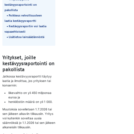
kestävyysraportointi on
pakollista
Poikkeus velvollisuuteen
laatia kestävyysraportti
Kestävyysraportin voi laatia
vapaaehtoisesti
Lisätietoa lainsäädännöstä
Yritykset, joille
kestävyysraportointi on
pakollista
Jatkossa kestävyysraportti täytyy
laatia ja ilmoittaa, jos yrityksen tai
konsernin:
liikevaihto on yli 450 miljoonaa
euroa ja
henkilöstön määrä on yli 1 000.
Muutoksia sovelletaan 1.7.2026 tai
sen jälkeen alkaviin tilikausiin. Yritys
voi kuitenkin soveltaa uusia
säännöksiä jo 1.1.2026 tai sen jälkeen
alkaneisiin tilikausiin.