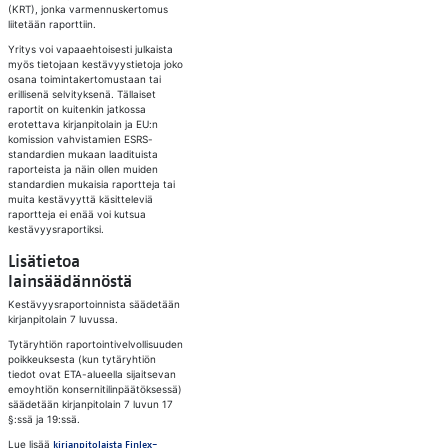
(KRT), jonka varmennuskertomus
liitetään raporttiin.
Yritys voi vapaaehtoisesti julkaista
myös tietojaan kestävyystietoja joko
osana toimintakertomustaan tai
erillisenä selvityksenä. Tällaiset
raportit on kuitenkin jatkossa
erotettava kirjanpitolain ja EU:n
komission vahvistamien ESRS-
standardien mukaan laadituista
raporteista ja näin ollen muiden
standardien mukaisia raportteja tai
muita kestävyyttä käsitteleviä
raportteja ei enää voi kutsua
kestävyysraportiksi.
Lisätietoa
lainsäädännöstä
Kestävyysraportoinnista säädetään
kirjanpitolain 7 luvussa.
Tytäryhtiön raportointivelvollisuuden
poikkeuksesta (kun tytäryhtiön
tiedot ovat ETA-alueella sijaitsevan
emoyhtiön konsernitilinpäätöksessä)
säädetään kirjanpitolain 7 luvun 17
§:ssä ja 19:ssä.
Lue lisää
kirjanpitolaista Finlex-