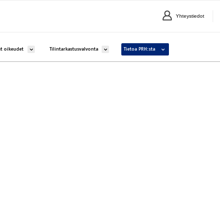
Yhteystiedot
lle Yritykset ja yhteisöt
Avaa alavalikko kohteelle Aineettomat oikeudet
Avaa alavalikko kohteelle Tilintarkastusvalvonta
Avaa alavalikko kohteelle 
t oikeudet
Tilintarkastusvalvonta
Tietoa PRH:sta