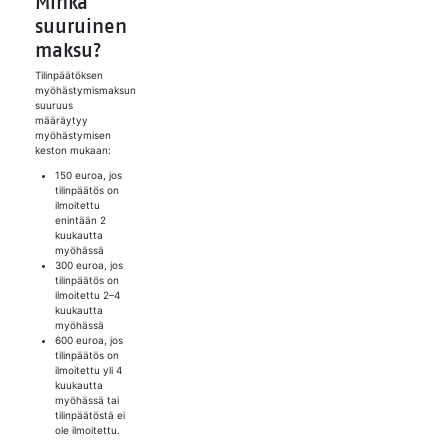
Minkä
suuruinen
maksu?
Tilinpäätöksen
myöhästymismaksun
suuruus
määräytyy
myöhästymisen
keston mukaan:
150 euroa, jos
tilinpäätös on
ilmoitettu
enintään 2
kuukautta
myöhässä
300 euroa, jos
tilinpäätös on
ilmoitettu 2–4
kuukautta
myöhässä
600 euroa, jos
tilinpäätös on
ilmoitettu yli 4
kuukautta
myöhässä tai
tilinpäätöstä ei
ole ilmoitettu.