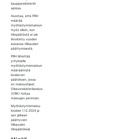
kaupparekisteriin
ajoissa.
Huomaa, että PRH
määrää
myöhästymismaksun
myös silloin, kun
tilinpäätöstä ei ole
ilmoitettu vuoden
kuluessa tilikauden
päättymisestä.
PRH lähettää
yritykselle
myöhästymismaksun
määräämistä
koskevan
päätöksen, jossa
on maksuohjeet.
Oikeusrekisterikeskus
(ORK) hoitaa
maksujen perinnän.
Myöhästymismaksu
koskee 1.12.2024 ja
sen jälkeen
päättyvien
tilikausien
tilinpäätöksiä.