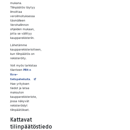
mukana.
Tilinpäätös täytyy
ilmoittaa
veroilmoituksessa
täsmälleen
Verohallinnon
ohjeiden mukaan,
jotta se välittyy
kaupparekisteriin.
Lähetämme
kaupparekisteriotteen,
kun tilinpäätös on
rekisteröity.
Voit myös tarkistaa
tilanteen
PRH:n
Virre-
Avautuu uuteen välilehteen
tietopalvelusta.
Hae yrityksen
tiedot ja lataa
maksuton
kaupparekisteriote,
jossa näkyvät
rekisteröidyt
tilinpäätökset.
Kattavat
tilinpäätöstiedot