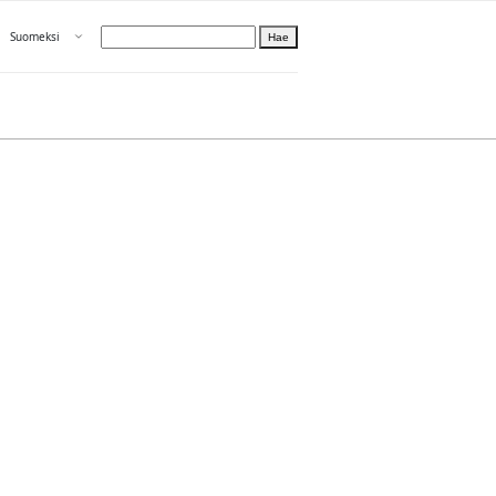
Avaa valikko
Suomeksi
Hae
Valitse kieli
Tietoa PRH:sta