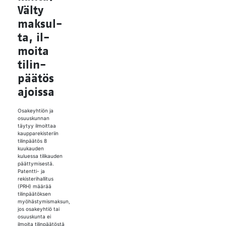
Väl­ty
mak­sul­
ta, il­
moi­ta
ti­lin­
pää­tös
ajois­sa
Osakeyhtiön ja
osuuskunnan
täytyy ilmoittaa
kaupparekisteriin
tilinpäätös 8
kuukauden
kuluessa tilikauden
päättymisestä.
Patentti- ja
rekisterihallitus
(PRH) määrää
tilinpäätöksen
myöhästymismaksun,
jos osakeyhtiö tai
osuuskunta ei
ilmoita tilinpäätöstä