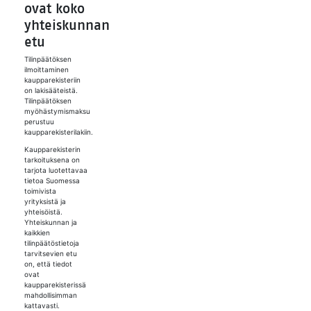
ovat koko
yhteiskunnan
etu
Tilinpäätöksen
ilmoittaminen
kaupparekisteriin
on lakisääteistä.
Tilinpäätöksen
myöhästymismaksu
perustuu
kaupparekisterilakiin.
Kaupparekisterin
tarkoituksena on
tarjota luotettavaa
tietoa Suomessa
toimivista
yrityksistä ja
yhteisöistä.
Yhteiskunnan ja
kaikkien
tilinpäätöstietoja
tarvitsevien etu
on, että tiedot
ovat
kaupparekisterissä
mahdollisimman
kattavasti.