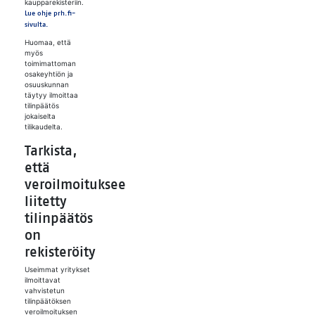
kaupparekisteriin.
Lue ohje prh.fi-
sivulta.
Huomaa, että
myös
toimimattoman
osakeyhtiön ja
osuuskunnan
täytyy ilmoittaa
tilinpäätös
jokaiselta
tilikaudelta.
Tarkista,
että
veroilmoitukseen
liitetty
tilinpäätös
on
rekisteröity
Useimmat yritykset
ilmoittavat
vahvistetun
tilinpäätöksen
veroilmoituksen