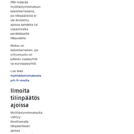
PRH määrää
myöhästymismaksun
kaksinkertaisena,
jos tilinpäätöstä ei
ole ilmoitettu
ajoissa kahdelta tai
useammalta
peräkkäiseltä
tilikaudelta.
Maksu on
kaksinkertainen, jos
yritysmuoto on
julkinen osakeyhtiö
tai eurooppayhtiö.
Lue lisää
myöhästymismaksusta
prh.fi-sivulta.
Ilmoita
tilinpäätös
ajoissa
Myöhästymismaksulta
välttyy
ilmoittamalla
tilinpäätöksen
ajoissa