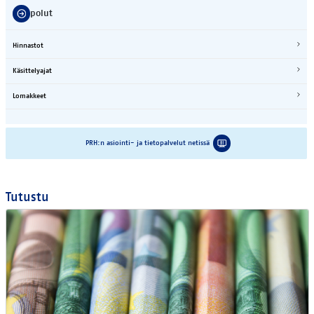
Oi­ko­po­lut
Hin­nas­tot
Kä­sit­te­ly­ajat
Lo­mak­keet
PRH:n asioin­ti- ja tie­to­pal­ve­lut ne­tis­sä
Tu­tus­tu