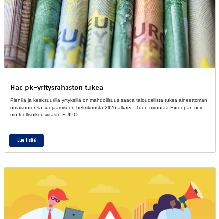
Hae pk-yri­tys­ra­has­ton tu­kea
Pie­nil­lä ja kes­ki­suu­ril­la yri­tyk­sil­lä on mah­dol­li­suus saa­da ta­lou­del­lis­ta tu­kea ai­neet­to­man
omai­suu­ten­sa suo­jaa­mi­seen helmikuusta 2026 alkaen. Tuen myön­tää Eu­roo­pan unio­
nin teol­li­soi­keus­vi­ras­to EUI­PO.
Lue lisää