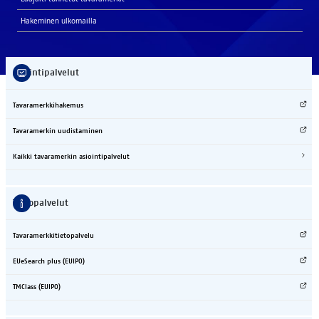
Ha­ke­mi­nen ul­ko­mail­la
Asioin­ti­pal­ve­lut
Ta­va­ra­merk­ki­ha­ke­mus
Ta­va­ra­mer­kin uu­dis­ta­mi­nen
Kaik­ki ta­va­ra­mer­kin asioin­ti­pal­ve­lut
Tie­to­pal­ve­lut
Ta­va­ra­merk­ki­tie­to­pal­ve­lu
EUe­Search plus (EUI­PO)
TMClass (EUI­PO)