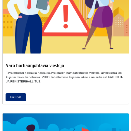
Varo har­haan­joh­ta­via vies­te­jä
Ta­va­ra­mer­kin ha­ki­jat ja hal­ti­jat saa­vat pal­jon har­haan­joh­ta­via vies­te­jä, ai­heet­to­mia las­
ku­ja tai mak­su­ke­ho­tuk­sia. PRH:n lä­het­tä­mis­sä kir­jeis­sä lu­kee aina sel­keäs­ti PA­TENT­TI-
JA RE­KIS­TE­RI­HAL­LI­TUS.
Lue lisää