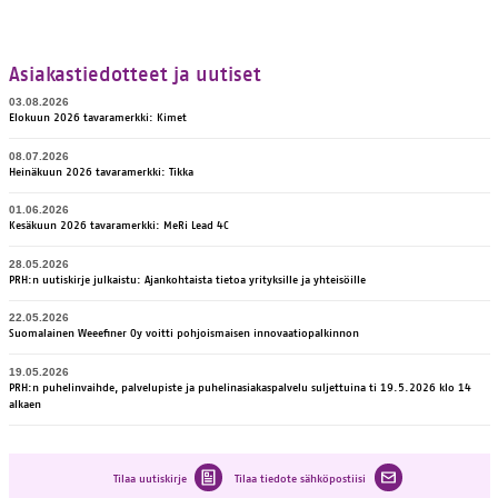
Asiakastiedotteet ja uutiset
03.08.2026
Elokuun 2026 ta­va­ra­merk­ki: Kimet
08.07.2026
Hei­nä­kuun 2026 ta­va­ra­merk­ki: Tik­ka
01.06.2026
Kesäkuun 2026 ta­va­ra­merk­ki: MeRi Lead 4C
28.05.2026
PRH:n uu­tis­kir­je jul­kais­tu: Ajan­koh­tais­ta tie­toa yri­tyk­sil­le ja yh­tei­söil­le
22.05.2026
Suo­ma­lai­nen Weee­fi­ner Oy voit­ti poh­jois­mai­sen in­no­vaa­tio­pal­kin­non
19.05.2026
PRH:n puhelinvaihde, palvelupiste ja puhelinasiakaspalvelu suljettuina ti 19.5.2026 klo 14
alkaen
Tilaa uutiskirje
Tilaa tiedote sähköpostiisi