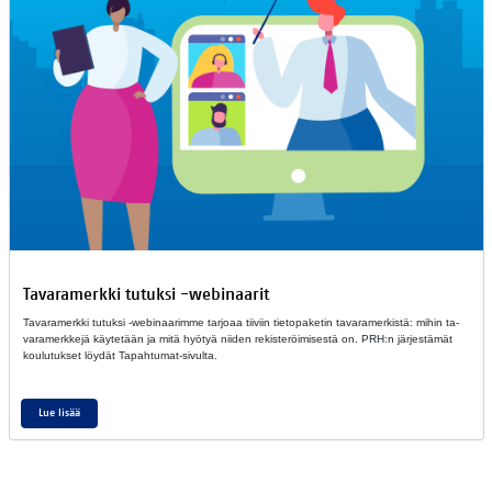
Ta­va­ra­merk­ki tu­tuk­si -we­bi­naa­rit
Ta­va­ra­merk­ki tu­tuk­si -we­bi­naa­rim­me tar­jo­aa tii­viin tie­to­pa­ke­tin ta­va­ra­mer­kis­tä: mi­hin ta­
va­ra­merk­ke­jä käy­te­tään ja mitä hyö­tyä nii­den re­kis­te­röi­mi­ses­tä on. PRH:n jär­jes­tä­mät
kou­lu­tuk­set löy­dät Ta­pah­tu­mat-si­vul­ta.
Lue lisää