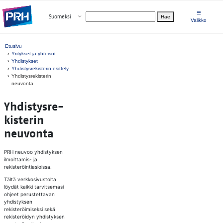
Siirry suoraan sisältöön
☰
Avaa valikko
Suomeksi
Hae
Valitse kieli
Valikko
Etusivu
Yritykset ja yhteisöt
Yhdistykset
Yhdistysrekisterin esittely
Yhdistysrekisterin
neuvonta
Yh­dis­tys­re­
kis­te­rin
neu­von­ta
PRH neuvoo yhdistyksen
ilmoittamis- ja
rekisteröintiasioissa.
Tältä verkkosivustolta
löydät kaikki tarvitsemasi
ohjeet perustettavan
yhdistyksen
rekisteröimiseksi sekä
rekisteröidyn yhdistyksen