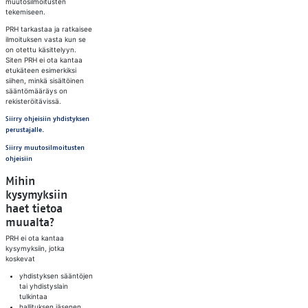
muutosilmoitusten
tekemiseen.
PRH tarkastaa ja ratkaisee
ilmoituksen vasta kun se
on otettu käsittelyyn.
Siten PRH ei ota kantaa
etukäteen esimerkiksi
siihen, minkä sisältöinen
sääntömääräys on
rekisteröitävissä.
Siirry ohjeisiin yhdistyksen
perustajalle.
Siirry muutosilmoitusten
ohjeisiin
Mihin
kysymyksiin
haet tietoa
muualta?
PRH ei ota kantaa
kysymyksiin, jotka
koskevat
yhdistyksen sääntöjen
tai yhdistyslain
tulkintaa
hallituksen jäsenen