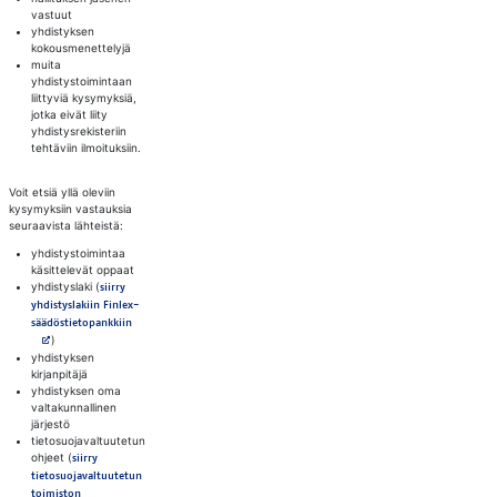
vastuut
yhdistyksen
kokousmenettelyjä
muita
yhdistystoimintaan
liittyviä kysymyksiä,
jotka eivät liity
yhdistysrekisteriin
tehtäviin ilmoituksiin.
Voit etsiä yllä oleviin
kysymyksiin vastauksia
seuraavista lähteistä:
yhdistystoimintaa
käsittelevät oppaat
yhdistyslaki (
siirry
yhdistyslakiin Finlex-
Avautuu uuteen välilehteen
säädöstietopankkiin
)
yhdistyksen
kirjanpitäjä
yhdistyksen oma
valtakunnallinen
järjestö
tietosuojavaltuutetun
ohjeet (
siirry
tietosuojavaltuutetun
toimiston