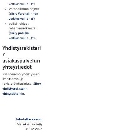
Avautuu uuteen välilehteen
)
verkkosivuille
Verohallinnon ohjeet
(
siirry Verohallinnon
Avautuu uuteen välilehteen
)
verkkosivuille
poliisin ohjeet
rahankeräyksestä
(
siirry poliisin
Avautuu uuteen välilehteen
).
verkkosivuille
Yhdistysrekisteri
n
asiakaspalvelun
yhteystiedot
PRH neuvoo yhdistyksen
ilmoittamis- ja
rekisteröintiasioissa.
Siirry
yhdistysrekisterin
yhteystietoihin.
Tulostettava versio
Viimeksi päivitetty
19.12.2025