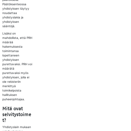
Päätöksenteossa
yhdistyksen täytyy
noudattaa
yhdistyslakia ja
yhdistyksen
sääntöjä.
Lisäksi on
mahdollista, että PRH
määrää
hakemuksesta
toimintansa
lopettaneen
yhdistyksen
purettavaksi. PRH voi
määrätä
purettavaksi myös
yhdistyksen, jolla ei
ole rekisteriin
merkittyä
toimikelpoista
hallituksen
puheenjohtajaa.
Mitä ovat
selvitystoime
t?
Yhdistyslain mukaan