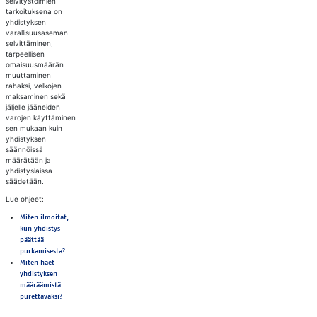
selvitystoimien
tarkoituksena on
yhdistyksen
varallisuusaseman
selvittäminen,
tarpeellisen
omaisuusmäärän
muuttaminen
rahaksi, velkojen
maksaminen sekä
jäljelle jääneiden
varojen käyttäminen
sen mukaan kuin
yhdistyksen
säännöissä
määrätään ja
yhdistyslaissa
säädetään.
Lue ohjeet:
Miten ilmoitat,
kun yhdistys
päättää
purkamisesta?
Miten haet
yhdistyksen
määräämistä
purettavaksi?