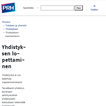
Siirry suoraan sisältöön
☰
Avaa valikko
Suomeksi
Hae
Valitse kieli
Valikko
Etusivu
Yritykset ja yhteisöt
Yhdistykset
Yhdistyksen
lopettaminen
Yh­dis­tyk­
sen lo­
pet­ta­mi­
nen
Yhdistystä ei voi
lopettaa
vapaamuotoisesti.
Tavallisesti yhdistys
puretaan
selvitystoimin
yhdistyksen
kokouksen tekemällä
päätöksellä.