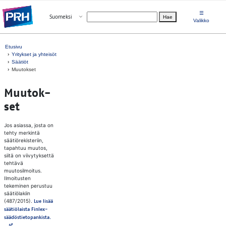
Siirry suoraan sisältöön
☰
Avaa valikko
Suomeksi
Hae
Valitse kieli
Valikko
Etusivu
Yritykset ja yhteisöt
Säätiöt
Muutokset
Muu­tok­
set
Jos asiassa, josta on
tehty merkintä
säätiörekisteriin,
tapahtuu muutos,
siitä on viivytyksettä
tehtävä
muutosilmoitus.
Ilmoitusten
tekeminen perustuu
säätiölakiin
(487/2015).
Lue lisää
säätiölaista Finlex-
Avautuu uuteen välilehteen
säädöstietopankista.