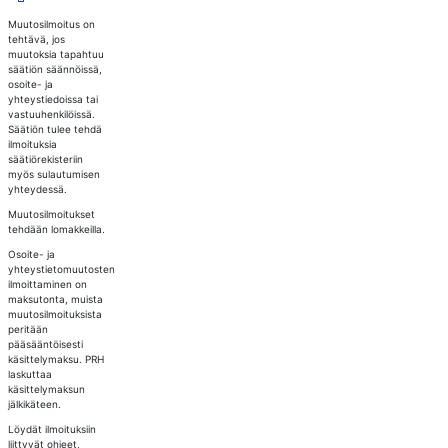
Muutosilmoitus on
tehtävä, jos
muutoksia tapahtuu
säätiön säännöissä,
osoite- ja
yhteystiedoissa tai
vastuuhenkilöissä.
Säätiön tulee tehdä
ilmoituksia
säätiörekisteriin
myös sulautumisen
yhteydessä.
Muutosilmoitukset
tehdään lomakkeilla.
Osoite- ja
yhteystietomuutosten
ilmoittaminen on
maksutonta, muista
muutosilmoituksista
peritään
pääsääntöisesti
käsittelymaksu. PRH
laskuttaa
käsittelymaksun
jälkikäteen.
Löydät ilmoituksiin
liittyvät ohjeet,