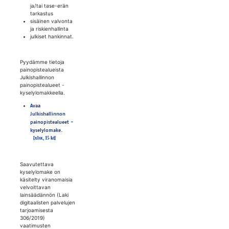
ja/tai tase-erän
tarkastus
sisäinen valvonta
ja riskienhallinta
julkiset hankinnat.
Pyydämme tietoja
painopistealueista
Julkishallinnon
painopistealueet -
kyselylomakkeella.
Avaa
Julkishallinnon
painopistealueet -
kyselylomake.
Saavutettava
kyselylomake on
käsitelty viranomaisia
velvoittavan
lainsäädännön (Laki
digitaalisten palvelujen
tarjoamisesta
306/2019)
vaatimusten