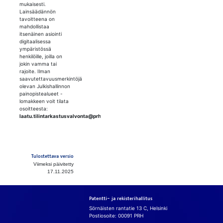
mukaisesti.
Lainsäädännön
tavoitteena on
mahdollistaa
itsenäinen asiointi
digitaalisessa
ympäristössä
henkilöille, joilla on
jokin vamma tai
rajoite. Ilman
saavutettavuusmerkintöjä
olevan Julkishallinnon
painopistealueet -
lomakkeen voit tilata
osoitteesta:
laatu.tilintarkastusvalvonta@prh.fi
Tulostettava versio
Viimeksi päivitetty
17.11.2025
Patentti- ja rekisterihallitus
Sörnäisten rantatie 13 C, Helsinki
Postiosoite: 00091 PRH