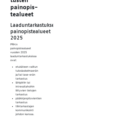
tus­ten
pain­opis­
tea­lu­eet
Laaduntarkastuksen
painopistealueet
2025
PRH:n
painopistealueet
vuoden 2025
laaduntarkastuksissa
ovat:
etukäteen valitun
tuloslaskelmaerän
ja/tai tase-erän
tarkastus
lähipiiriin tai
intressitahoihin
liittyvien tietojen
tarkastus
pääkirjanpitovientien
tarkastus
tilintarkastajan
kommunikointi
johdon kanssa.