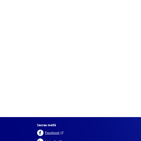
Seuraa meitä
(Avautuu uuteen välilehteen)
Facebook