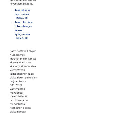
-kyseylomakkeella.
Avaa Lähipiiri-
kyselylomake
Avaa Liiketoimet
intressitahojen
kanssa -
kyselylomake
Saavutettava Lähipiiri
/ Liiketoimet
intressitahojen kanssa
-kyselylomake on
käsitelty viranomaisia
velvoittavan
lainsäädännön (Laki
digitaalisten palvelujen
tarjoamisesta
306/2019)
vaatimusten
mukaisesti.
Lainsäädännön
tavoitteena on
mahdollistaa
itsenäinen asiointi
digitaalisessa