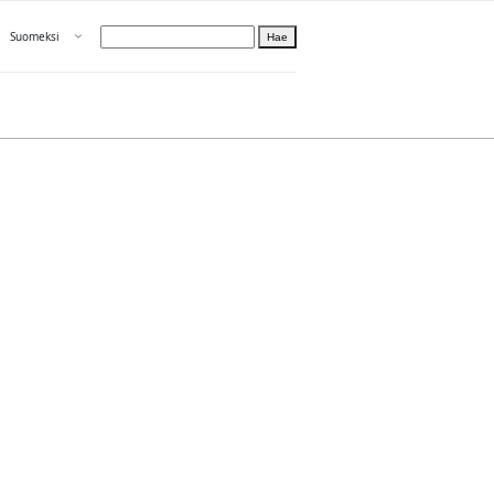
Avaa valikko
Suomeksi
Hae
Valitse kieli
Tietoa PRH:sta