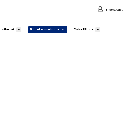
Yhteystiedot
lle Yritykset ja yhteisöt
Avaa alavalikko kohteelle Aineettomat oikeudet
Avaa alavalikko kohteelle Tilintarkastusvalvonta
Avaa alavalikko kohteelle 
t oikeudet
Tilintarkastusvalvonta
Tietoa PRH:sta