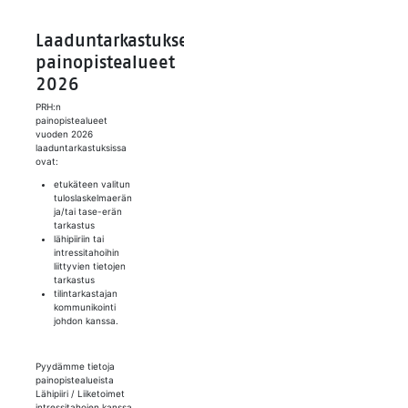
Laaduntarkastuksen
painopistealueet
2026
PRH:n
painopistealueet
vuoden 2026
laaduntarkastuksissa
ovat:
etukäteen valitun
tuloslaskelmaerän
ja/tai tase-erän
tarkastus
lähipiiriin tai
intressitahoihin
liittyvien tietojen
tarkastus
tilintarkastajan
kommunikointi
johdon kanssa.
Pyydämme tietoja
painopistealueista
Lähipiiri / Liiketoimet
intressitahojen kanssa