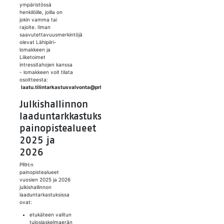
ympäristössä
henkilöille, joilla on
jokin vamma tai
rajoite. Ilman
saavutettavuusmerkintöjä
olevat Lähipiiri-
lomakkeen ja
Liiketoimet
intressitahojen kanssa
- lomakkeen voit tilata
osoitteesta:
laatu.tilintarkastusvalvonta@prh.fi
Julkishallinnon
laaduntarkkastuksen
painopistealueet
2025 ja
2026
PRH:n
painopistealueet
vuosien 2025 ja 2026
julkishallinnon
laaduntarkastuksissa
ovat:
etukäteen valitun
tuloslaskelmaerän