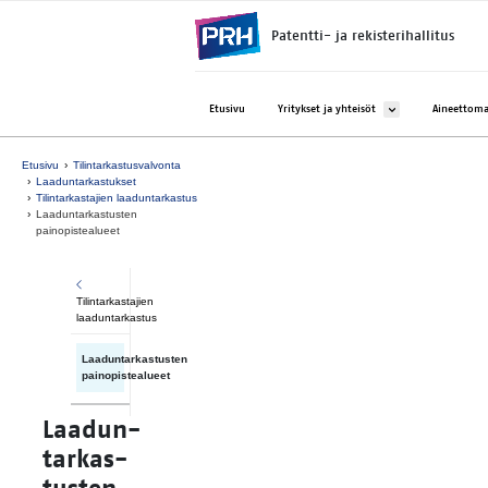
Siirry suoraan sisältöön
Patentti- ja rekisterihallitus
Avaa alavalikko kohtee
Etusivu
Yritykset ja yhteisöt
Aineettoma
Etusivu
Tilintarkastusvalvonta
Laaduntarkastukset
Tilintarkastajien laaduntarkastus
Laaduntarkastusten
painopistealueet
Tilintarkastajien
laaduntarkastus
Laaduntarkastusten
painopistealueet
Laa­dun­
tar­kas­