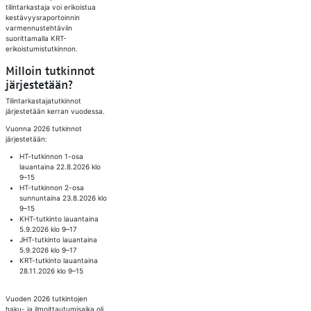
tilintarkastaja voi erikoistua
kestävyysraportoinnin
varmennustehtäviin
suorittamalla KRT-
erikoistumistutkinnon.
Milloin tutkinnot
järjestetään?
Tilintarkastajatutkinnot
järjestetään kerran vuodessa.
Vuonna 2026 tutkinnot
järjestetään:
HT-tutkinnon 1-osa
lauantaina 22.8.2026 klo
9–15
HT-tutkinnon 2-osa
sunnuntaina 23.8.2026 klo
9–15
KHT-tutkinto lauantaina
5.9.2026 klo 9–17
JHT-tutkinto lauantaina
5.9.2026 klo 9–17
KRT-tutkinto lauantaina
28.11.2026 klo 9–15
Vuoden 2026 tutkintojen
haku- ja ilmoittautumisaika oli