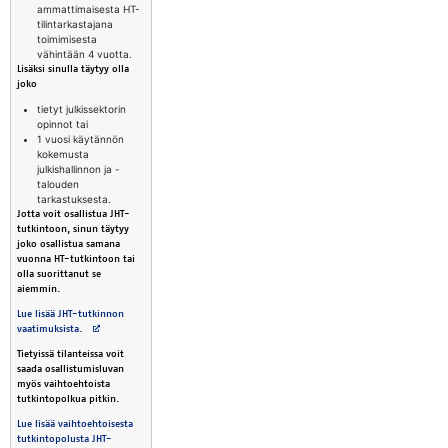
ammattimaisesta HT-
tilintarkastajana
toimimisesta
vähintään 4 vuotta.
Lisäksi sinulla täytyy olla
joko
tietyt julkissektorin
opinnot tai
1 vuosi käytännön
kokemusta
julkishallinnon ja -
talouden
tarkastuksesta.
Jotta voit osallistua JHT-
tutkintoon, sinun täytyy
joko osallistua samana
vuonna HT-tutkintoon tai
olla suorittanut se
aiemmin.
Lue lisää JHT-tutkinnon
Avautuu uuteen välilehteen
vaatimuksista.
Tietyissä tilanteissa voit
saada osallistumisluvan
myös vaihtoehtoista
tutkintopolkua pitkin.
Lue lisää vaihtoehtoisesta
tutkintopolusta JHT-