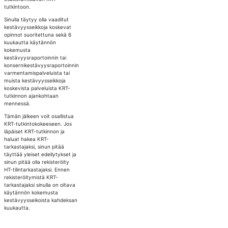
tutkintoon.
Sinulla täytyy olla vaaditut
kestävyysseikkoja koskevat
opinnot suoritettuna sekä 6
kuukautta käytännön
kokemusta
kestävyysraportoinnin tai
konsernikestävyysraportoinnin
varmentamispalveluista tai
muista kestävyysseikkoja
koskevista palveluista KRT-
tutkinnon ajankohtaan
mennessä.
Tämän jälkeen voit osallistua
KRT-tutkintokokeeseen. Jos
läpäiset KRT-tutkinnon ja
haluat hakea KRT-
tarkastajaksi, sinun pitää
täyttää yleiset edellytykset ja
sinun pitää olla rekisteröity
HT-tilintarkastajaksi. Ennen
rekisteröitymistä KRT-
tarkastajaksi sinulla on oltava
käytännön kokemusta
kestävyysseikoista kahdeksan
kuukautta.