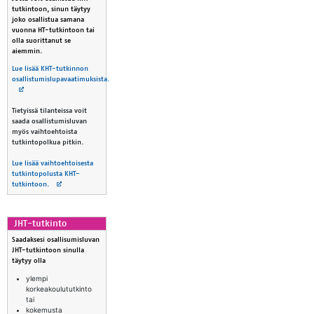
tutkintoon, sinun täytyy
joko osallistua samana
vuonna HT-tutkintoon tai
olla suorittanut se
aiemmin.
Lue lisää KHT-tutkinnon
osallistumislupavaatimuksista.
Avautuu uuteen välilehteen
Tietyissä tilanteissa voit
saada osallistumisluvan
myös vaihtoehtoista
tutkintopolkua pitkin.
Lue lisää vaihtoehtoisesta
tutkintopolusta KHT-
Avautuu uuteen välilehteen
tutkintoon.
JHT-tut­kin­to
Saadaksesi osallisumisluvan
JHT-tutkintoon sinulla
täytyy olla
ylempi
korkeakoulututkinto
tai
kokemusta