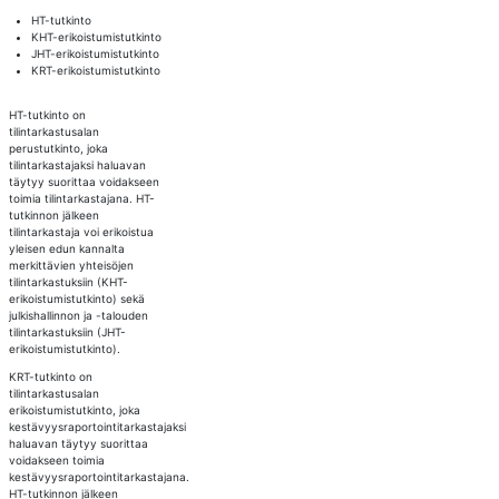
HT-tutkinto
KHT-erikoistumistutkinto
JHT-erikoistumistutkinto
KRT-erikoistumistutkinto
HT-tutkinto on
tilintarkastusalan
perustutkinto, joka
tilintarkastajaksi haluavan
täytyy suorittaa voidakseen
toimia tilintarkastajana. HT-
tutkinnon jälkeen
tilintarkastaja voi erikoistua
yleisen edun kannalta
merkittävien yhteisöjen
tilintarkastuksiin (KHT-
erikoistumistutkinto) sekä
julkishallinnon ja -talouden
tilintarkastuksiin (JHT-
erikoistumistutkinto).
KRT-tutkinto on
tilintarkastusalan
erikoistumistutkinto, joka
kestävyysraportointitarkastajaksi
haluavan täytyy suorittaa
voidakseen toimia
kestävyysraportointitarkastajana.
HT-tutkinnon jälkeen