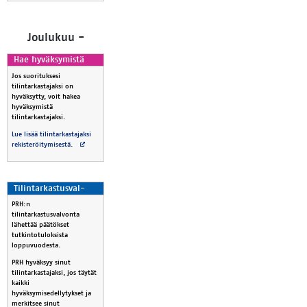
Jou­lu­kuu -
Hae hy­väk­sy­mis­tä
Jos suorituksesi
tilintarkastajaksi on
hyväksytty, voit hakea
hyväksymistä
tilintarkastajaksi.
Lue lisää tilintarkastajaksi
Avautuu uuteen välilehteen
rekisteröitymisestä.
Ti­lin­tar­kas­tus­val­
von­ta
PRH:n
tilintarkastusvalvonta
lähettää päätökset
tutkintotuloksista
loppuvuodesta.
PRH hyväksyy sinut
tilintarkastajaksi, jos täytät
kaikki
hyväksymisedellytykset ja
merkitsee sinut