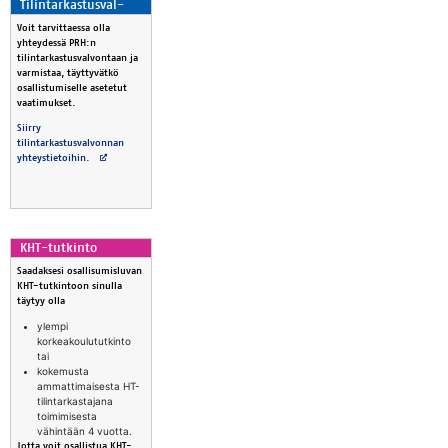
Ti­lin­tar­kas­tus­val­
von­ta
Voit tarvittaessa olla
yhteydessä PRH:n
tilintarkastusvalvontaan ja
varmistaa, täyttyvätkö
osallistumiselle asetetut
vaatimukset.
Siirry
tilintarkastusvalvonnan
Avautuu uuteen välilehteen
yhteystietoihin.
KHT-tut­kinto
Saadaksesi osallisumisluvan
KHT-tutkintoon sinulla
täytyy olla
ylempi
korkeakoulututkinto
tai
kokemusta
ammattimaisesta HT-
tilintarkastajana
toimimisesta
vähintään 4 vuotta.
Jotta voit osallistua KHT-