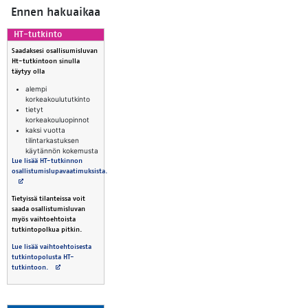
En­nen ha­kuai­kaa
HT-tut­kin­to
Saadaksesi osallisumisluvan
Ht-tutkintoon sinulla
täytyy olla
alempi
korkeakoulututkinto
tietyt
korkeakouluopinnot
kaksi vuotta
tilintarkastuksen
käytännön kokemusta
Lue lisää HT-tutkinnon
osallistumislupavaatimuksista.
Avautuu uuteen välilehteen
Tietyissä tilanteissa voit
saada osallistumisluvan
myös vaihtoehtoista
tutkintopolkua pitkin.
Lue lisää vaihtoehtoisesta
tutkintopolusta HT-
Avautuu uuteen välilehteen
tutkintoon.