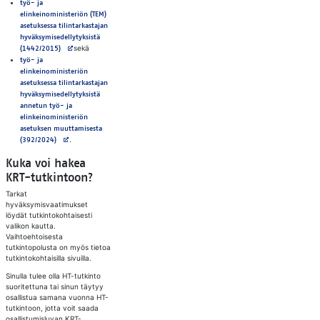
työ- ja
elinkeinoministeriön (TEM)
asetuksessa tilintarkastajan
hyväksymisedellytyksistä
Avautuu uuteen välilehteen
sekä
(1442/2015)
työ- ja
elinkeinoministeriön
asetuksessa tilintarkastajan
hyväksymisedellytyksistä
annetun työ- ja
elinkeinoministeriön
asetuksen muuttamisesta
Avautuu uuteen välilehteen
.
(392/2024)
Kuka voi hakea
KRT-tutkintoon?
Tarkat
hyväksymisvaatimukset
löydät tutkintokohtaisesti
valikon kautta.
Vaihtoehtoisesta
tutkintopolusta on myös tietoa
tutkintokohtaisilla sivuilla.
Sinulla tulee olla HT-tutkinto
suoritettuna tai sinun täytyy
osallistua samana vuonna HT-
tutkintoon, jotta voit saada
osallistumisluvan KRT-