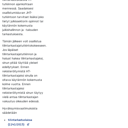
tutkinnon ajankohtaan
mennessä. Saadaksesi
osallistumisluvan JHT-
tutkintoon tarvitset lisäksi joko
tietyt julkissektorin opinnot tai
käytännön kokemusta
julkishallinnon ja -talouden
tarkastuksesta.
Tämän jälkeen voit osallistua
tilintarkastajatutkintokokeeseen.
Jos läpäiset
tilintarkastajatutkinnon ja
haluat hakea tilintarkastajaksi,
sinun pitää täyttää yleiset
edellytykset. Ennen
rekisteröitymistä HT-
tilintarkastajaksi sinulla on
oltava käytännön kokemusta
kolme vuotta. Ennen
tilintarkastajaksi
rekisteröitymistä sinun täytyy
vielä antaa tilintarkastajan
vakuutus oikeuden edessä.
Hyväksymisvaatimuksista
säädetään
tilintarkastuslaissa
Avautuu uuteen välilehteen
(1141/2015)