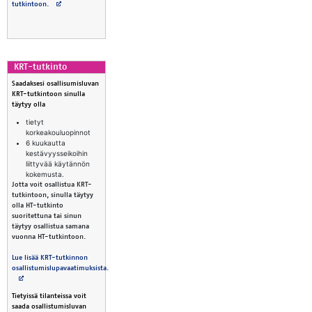
Avautuu uuteen välilehteen
tutkintoon.
KRT-tut­kinto
Saadaksesi osallisumisluvan
KRT-tutkintoon sinulla
täytyy olla
tietyt
korkeakouluopinnot
6 kuukautta
kestävyysseikoihin
liittyvää käytännön
kokemusta.
Jotta voit osallistua KRT-
tutkintoon, sinulla täytyy
olla HT-tutkinto
suoritettuna tai sinun
täytyy osallistua samana
vuonna HT-tutkintoon.
Lue lisää KRT-tutkinnon
osallistumislupavaatimuksista.
Avautuu uuteen välilehteen
Tietyissä tilanteissa voit
saada osallistumisluvan