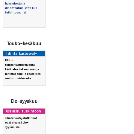
hakemisesta ja
ilmoittautumisesta KRT-
Avautuu uuteen välilehteen
tutkintoon.
Tou­ko-ke­sä­kuu
Ti­lin­tar­kas­tus­val­
von­ta
PRH:n
tilintarkastusvalvonta
käsittelee hakemuksen ja
lähettää sinulle päätöksen
osallistumisluvasta.
Elo-syys­kuu
Osal­lis­tu tut­kin­toon
Tilintarkastajatutkinnot
ovat yleensä elo-
syyskuussa.