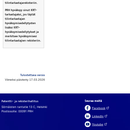
tilintarkastajarekisteriin.
PRH hyväksyy sinut KRT-
tarkastajaksi, jos täytät
tilintarkastajan
hyväksymisedellytysten
lisäksi KRT-
hyväksymisedellytykset ja
merkitsee hyväksymisesi
tilintarkastajien rekisteriin.
Tulostettava versio
Viimeksi päivitetty 17.03.2026
Seuraa meitä
Patentti- ja rekisterihallitus
Sörnäisten rantatie 13 C, Helsinki
(Avautuu uuteen v
Facebook
Postiosoite: 00091 PRH
(Avautuu uuteen väl
LinkedIn
(Avautuu uuteen väl
Youtube