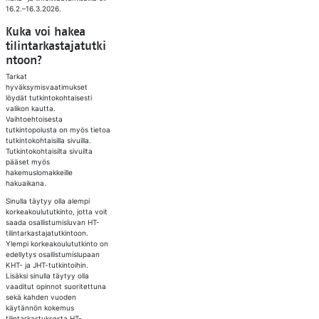
16.2.–16.3.2026.
Kuka voi hakea
tilintarkastajatutki
ntoon?
Tarkat
hyväksymisvaatimukset
löydät tutkintokohtaisesti
valikon kautta.
Vaihtoehtoisesta
tutkintopolusta on myös tietoa
tutkintokohtaisilla sivuilla.
Tutkintokohtaisilta sivuilta
pääset myös
hakemuslomakkeille
hakuaikana.
Sinulla täytyy olla alempi
korkeakoulututkinto, jotta voit
saada osallistumisluvan HT-
tilintarkastajatutkintoon.
Ylempi korkeakoulututkinto on
edellytys osallistumislupaan
KHT- ja JHT-tutkintoihin.
Lisäksi sinulla täytyy olla
vaaditut opinnot suoritettuna
sekä kahden vuoden
käytännön kokemus
tilintarkastuksesta HT-