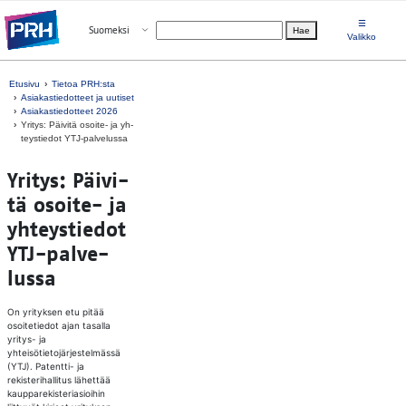
Siirry suoraan sisältöön
☰
Avaa valikko
Suomeksi
Hae
Valitse kieli
Valikko
Etusivu
Tietoa PRH:sta
Asiakastiedotteet ja uutiset
Asiakastiedotteet 2026
Yri­tys: Päi­vi­tä osoi­te- ja yh­
teys­tie­dot YTJ-pal­ve­lus­sa
Yri­tys: Päi­vi­
tä osoi­te- ja
yh­teys­tie­dot
YTJ-pal­ve­
lus­sa
On yrityksen etu pitää
osoitetiedot ajan tasalla
yritys- ja
yhteisötietojärjestelmässä
(YTJ). Patentti- ja
rekisterihallitus lähettää
kaupparekisteriasioihin