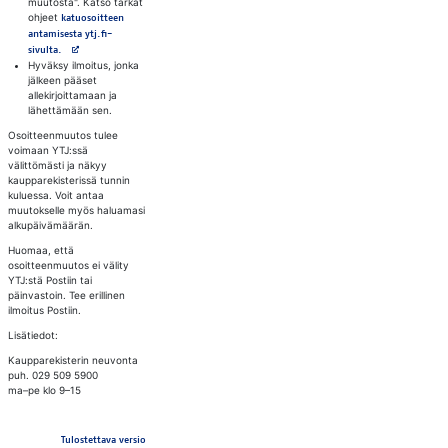
muutosta". Katso tarkat
ohjeet
katuosoitteen
antamisesta ytj.fi-
Avautuu uuteen välilehteen
sivulta.
Hyväksy ilmoitus, jonka
jälkeen pääset
allekirjoittamaan ja
lähettämään sen.
Osoitteenmuutos tulee
voimaan YTJ:ssä
välittömästi ja näkyy
kaupparekisterissä tunnin
kuluessa. Voit antaa
muutokselle myös haluamasi
alkupäivämäärän.
Huomaa, että
osoitteenmuutos ei välity
YTJ:stä Postiin tai
päinvastoin. Tee erillinen
ilmoitus Postiin.
Lisätiedot:
Kaupparekisterin neuvonta
puh. 029 509 5900
ma–pe klo 9–15
Tulostettava versio