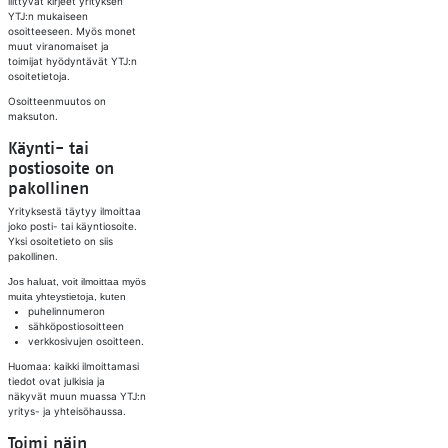
liittyvät kirjeet yrityksen
YTJ:n mukaiseen
osoitteeseen. Myös monet
muut viranomaiset ja
toimijat hyödyntävät YTJ:n
osoitetietoja.
Osoitteenmuutos on
maksuton.
Käynti- tai
postiosoite on
pakollinen
Yrityksestä täytyy ilmoittaa
joko posti- tai käyntiosoite.
Yksi osoitetieto on siis
pakollinen.
Jos haluat, voit ilmoittaa myös
muita yhteystietoja, kuten
puhelinnumeron
sähköpostiosoitteen
verkkosivujen osoitteen.
Huomaa: kaikki ilmoittamasi
tiedot ovat julkisia ja
näkyvät muun muassa YTJ:n
yritys- ja yhteisöhaussa.
Toimi näin