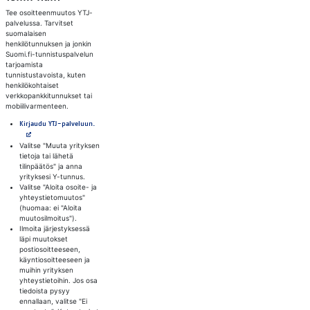
Tee osoitteenmuutos YTJ-
palvelussa. Tarvitset
suomalaisen
henkilötunnuksen ja jonkin
Suomi.fi-tunnistuspalvelun
tarjoamista
tunnistustavoista, kuten
henkilökohtaiset
verkkopankkitunnukset tai
mobiilivarmenteen.
Avautuu uuteen välilehteen
Kirjaudu YTJ-palveluun.
Valitse "Muuta yrityksen
tietoja tai lähetä
tilinpäätös" ja anna
yrityksesi Y-tunnus.
Valitse "Aloita osoite- ja
yhteystietomuutos"
(huomaa: ei "Aloita
muutosilmoitus").
Ilmoita järjestyksessä
läpi muutokset
postiosoitteeseen,
käyntiosoitteeseen ja
muihin yrityksen
yhteystietoihin. Jos osa
tiedoista pysyy
ennallaan, valitse "Ei