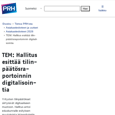
Siirry suoraan sisältöön
☰
Avaa valikko
Suomeksi
Hae
Valitse kieli
Valikko
Etusivu
Tietoa PRH:sta
Asiakastiedotteet ja uutiset
Asiakastiedotteet 2026
TEM: Hal­li­tus esit­tää ti­lin­
pää­tös­ra­por­toin­nin di­gi­ta­li­
soin­tia
TEM: Hal­li­tus
esit­tää ti­lin­
pää­tös­ra­
por­toin­nin
di­gi­ta­li­soin­
tia
Yritysten tilinpäätökset
siirtyisivät digitaaliseen
muotoon. Hallitus antoi
eduskunnalle esityksen
muutoksista kirjanpitolakiin,