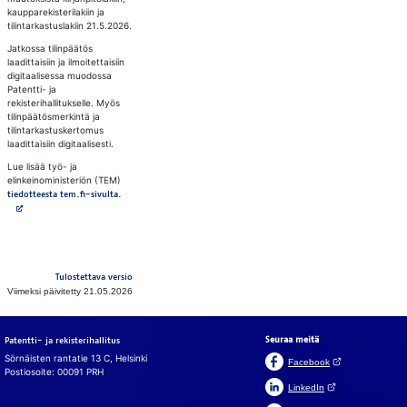
kaupparekisterilakiin ja
tilintarkastuslakiin 21.5.2026.
Jatkossa tilinpäätös
laadittaisiin ja ilmoitettaisiin
digitaalisessa muodossa
Patentti- ja
rekisterihallitukselle. Myös
tilinpäätösmerkintä ja
tilintarkastuskertomus
laadittaisiin digitaalisesti.
Lue lisää työ- ja
elinkeinoministeriön (TEM)
Avautuu uuteen välilehteen
tiedotteesta tem.fi-sivulta.
Tulostettava versio
Viimeksi päivitetty 21.05.2026
Seuraa meitä
Patentti- ja rekisterihallitus
Sörnäisten rantatie 13 C, Helsinki
(Avautuu uuteen v
Facebook
Postiosoite: 00091 PRH
(Avautuu uuteen väl
LinkedIn