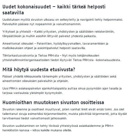
Uudet kokonaisuudet – kaikki tärkeä helposti
saatavilla
Uudistuksen myötä sivuston ulkoasu on selkeytetty ja navigointi tehty helpommaksi.
Palveluihin pääsee nyt nopeammin ja vaivattomammin.
Yritykset ja yhteisöt – Kaikki yritysten, yhdistysten ja säätiöiden rekisteröintiin,
tilinpäätöksiin ja muihin asioihin liittyvät palvelut yhdestä paikasta.
Aineettomat oikeudet – Patenttien, hyödyllisyysmallien, tavaramerkkien ja
mallioikeuksien ohjeet ja asiointipalvelut helposti saatavilla.
Tilintarkastusvalvonta ja Tietoa PRH:sta – Nyt myös tekijänoikeuden
yhteishallinnointiorganisaatioiden tiedot löytyvät Tietoa PRH:sta -kokonaisuudesta.
Mitä höytyä uudesta etusivusta?
Pääset yhdellä klikkauksella tärkeimpiin yritysten, yhdistysten ja säätiöiden sekä
aineettomien oikeuksien palveluihin ja ohjeisiin.
Uusi PRH:n asiakaspalvelun ajankohtaispalsta auttaa sinua pysymään ajan tasalla ja
tarjoaa vastauksia yleisimpiin kysymyksiin.
Huomioithan muutoksen sivuston osoitteissa
Sivuston rakenne ja osoitteet muuttuvat, joten vanhat linkit eivät enää toimi. Jos olet
tallentanut sivuja esimerkiksi kirjanmerkkeihin, muista päivittää kirjanmerkit, jotta löydät
tarvitsemasi tiedot vaivattomasti jatkossakin.
Sivuston uudistaminen on tehty tiiviissä yhteistyössä asiakkaidemme ja PRH:n
henkilöstön kanssa – kiitos kaikille mukana olleille.