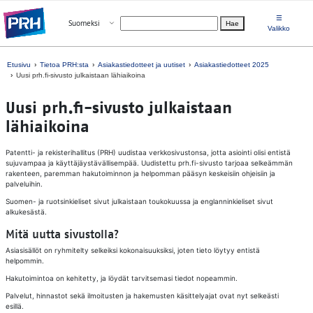
Siirry suoraan sisältöön
☰
Avaa valikko
Suomeksi
Hae
Valitse kieli
Valikko
Etusivu
Tietoa PRH:sta
Asiakastiedotteet ja uutiset
Asiakastiedotteet 2025
Uusi prh.fi-sivusto julkaistaan lähiaikoina
Uusi prh.fi-sivusto julkaistaan
lähiaikoina
Patentti- ja rekisterihallitus (PRH) uudistaa verkkosivustonsa, jotta asiointi olisi entistä
sujuvampaa ja käyttäjäystävällisempää. Uudistettu prh.fi-sivusto tarjoaa selkeämmän
rakenteen, paremman hakutoiminnon ja helpomman pääsyn keskeisiin ohjeisiin ja
palveluihin.
Suomen- ja ruotsinkieliset sivut julkaistaan toukokuussa ja englanninkieliset sivut
alkukesästä.
Mitä uutta sivustolla?
Asiasisällöt on ryhmitelty selkeiksi kokonaisuuksiksi, joten tieto löytyy entistä
helpommin.
Hakutoimintoa on kehitetty, ja löydät tarvitsemasi tiedot nopeammin.
Palvelut, hinnastot sekä ilmoitusten ja hakemusten käsittelyajat ovat nyt selkeästi
esillä.