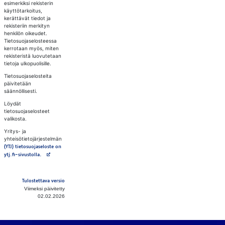
esimerkiksi rekisterin
käyttötarkoitus,
kerättävät tiedot ja
rekisteriin merkityn
henkilön oikeudet.
Tietosuojaselosteessa
kerrotaan myös, miten
rekisteristä luovutetaan
tietoja ulkopuolisille.
Tietosuojaselosteita
päivitetään
säännöllisesti.
Löydät
tietosuojaselosteet
valikosta.
Yritys- ja
yhteisötietojärjestelmän
(YTJ) tietosuojaseloste on
Avautuu uuteen välilehteen
ytj.fi-sivustolla.
Tulostettava versio
Viimeksi päivitetty
02.02.2026