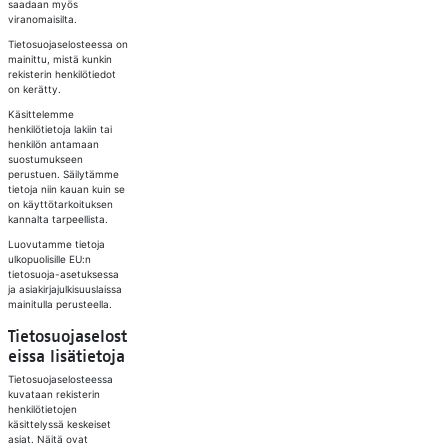
saadaan myös
viranomaisilta.
Tietosuojaselosteessa on
mainittu, mistä kunkin
rekisterin henkilötiedot
on kerätty.
Käsittelemme
henkilötietoja lakiin tai
henkilön antamaan
suostumukseen
perustuen. Säilytämme
tietoja niin kauan kuin se
on käyttötarkoituksen
kannalta tarpeellista.
Luovutamme tietoja
ulkopuolisille EU:n
tietosuoja-asetuksessa
ja asiakirjajulkisuuslaissa
mainitulla perusteella.
Tietosuojaselost
eissa lisätietoja
Tietosuojaselosteessa
kuvataan rekisterin
henkilötietojen
käsittelyssä keskeiset
asiat. Näitä ovat