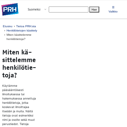
Siirry suoraan sisältöön
☰
Avaa valikko
Suomeksi
Hae
Valitse kieli
Valikko
Etusivu
Tietoa PRH:sta
Henkilötietojen käsittely
Miten käsittelemme
henkilötietoja?
Mi­ten kä­
sit­te­lem­me
hen­ki­lö­tie­
to­ja?
Käytämme
pääsääntöisesti
ilmoituksessa tai
hakemuksessa annettuja
henkilötietoja, jotka
koskevat ilmoittajaa
itseään ja muita. Näitä
tietoja ovat esimerkiksi
nimi ja osoite sekä muut
perustiedot. Tietoja