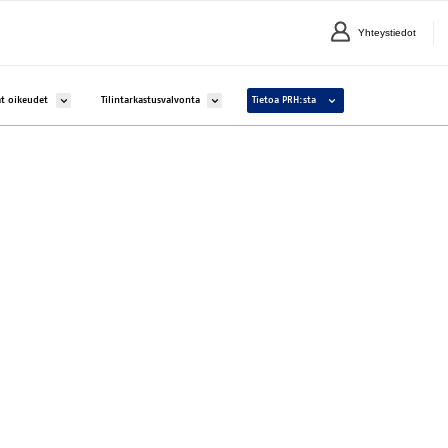
Yhteystiedot
lle Yritykset ja yhteisöt
Avaa alavalikko kohteelle Aineettomat oikeudet
Avaa alavalikko kohteelle Tilintarkastusvalvonta
Avaa alavalikko kohteelle 
t oikeudet
Tilintarkastusvalvonta
Tietoa PRH:sta