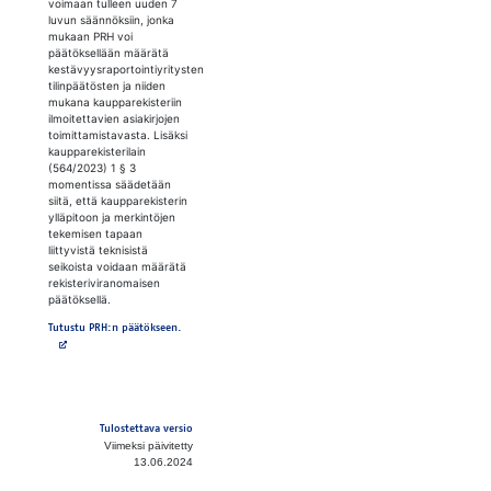
voimaan tulleen uuden 7
luvun säännöksiin, jonka
mukaan PRH voi
päätöksellään määrätä
kestävyysraportointiyritysten
tilinpäätösten ja niiden
mukana kaupparekisteriin
ilmoitettavien asiakirjojen
toimittamistavasta. Lisäksi
kaupparekisterilain
(564/2023) 1 § 3
momentissa säädetään
siitä, että kaupparekisterin
ylläpitoon ja merkintöjen
tekemisen tapaan
liittyvistä teknisistä
seikoista voidaan määrätä
rekisteriviranomaisen
päätöksellä.
Avautuu uuteen välilehteen
Tutustu PRH:n päätökseen.
Tulostettava versio
Viimeksi päivitetty
13.06.2024