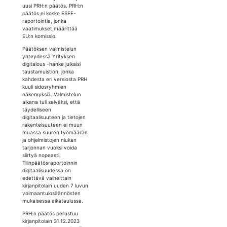
uusi PRH:n päätös. PRH:n
päätös ei koske ESEF-
raportointia, jonka
vaatimukset määrittää
EU:n komissio.
Päätöksen valmistelun
yhteydessä Yrityksen
digitalous -hanke julkaisi
taustamuistion, jonka
kahdesta eri versiosta PRH
kuuli sidosryhmien
näkemyksiä. Valmistelun
aikana tuli selväksi, että
täydelliseen
digitaalisuuteen ja tietojen
rakenteisuuteen ei muun
muassa suuren työmäärän
ja ohjelmistojen niukan
tarjonnan vuoksi voida
siirtyä nopeasti.
Tilinpäätösraportoinnin
digitaalisuudessa on
edettävä vaiheittain
kirjanpitolain uuden 7 luvun
voimaantulosäännösten
mukaisessa aikataulussa.
PRH:n päätös perustuu
kirjanpitolain 31.12.2023