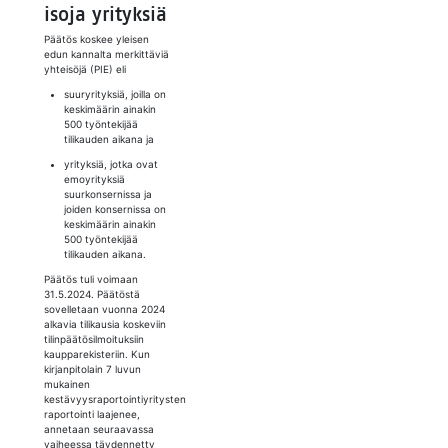
isoja yrityksiä
Päätös koskee yleisen
edun kannalta merkittäviä
yhteisöjä (PIE) eli
suuryrityksiä, joilla on
keskimäärin ainakin
500 työntekijää
tilikauden aikana ja
yrityksiä, jotka ovat
emoyrityksiä
suurkonsernissa ja
joiden konsernissa on
keskimäärin ainakin
500 työntekijää
tilikauden aikana.
Päätös tuli voimaan
31.5.2024. Päätöstä
sovelletaan vuonna 2024
alkavia tilikausia koskeviin
tilinpäätösilmoituksiin
kaupparekisteriin. Kun
kirjanpitolain 7 luvun
mukainen
kestävyysraportointiyritysten
raportointi laajenee,
annetaan seuraavassa
vaiheessa täydennetty