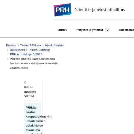
Siirry suoraan sisältöön
Patentti- ja rekisterihallitus
Avaa alavalikko kohtee
Etusivu
Yritykset ja yhteisöt
Aineettoma
Etusivu
Tietoa PRH:sta
Ajankohtaista
Uutiskirjeet
PRH:n uutiskirje
PRH:n uutiskirje 5/2024
PRH:lta päätös kaupparekisteriin
ilmoitettavien asiakirjojen teknisistä
vaatimuksista
PRH:n
uutiskirje
5/2024
PRH:lta
päätös
kaupparekisteriin
ilmoitettavien
asiakirjojen
teknisistä