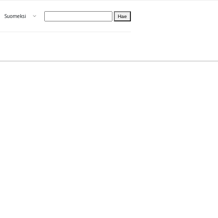
Avaa valikko
Suomeksi
Hae
Valitse kieli
Tietoa PRH:sta