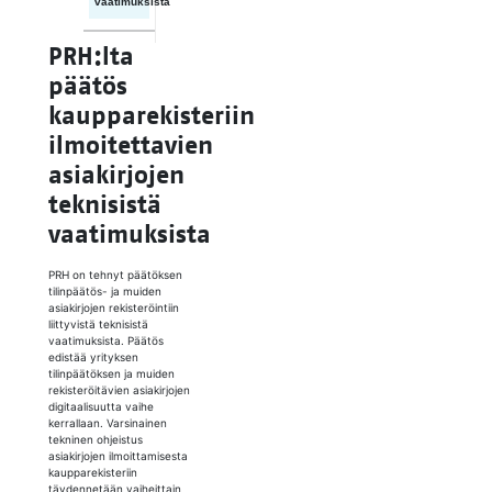
vaatimuksista
PRH:lta
päätös
kaupparekisteriin
ilmoitettavien
asiakirjojen
teknisistä
vaatimuksista
PRH on tehnyt päätöksen
tilinpäätös- ja muiden
asiakirjojen rekisteröintiin
liittyvistä teknisistä
vaatimuksista. Päätös
edistää yrityksen
tilinpäätöksen ja muiden
rekisteröitävien asiakirjojen
digitaalisuutta vaihe
kerrallaan. Varsinainen
tekninen ohjeistus
asiakirjojen ilmoittamisesta
kaupparekisteriin
täydennetään vaiheittain