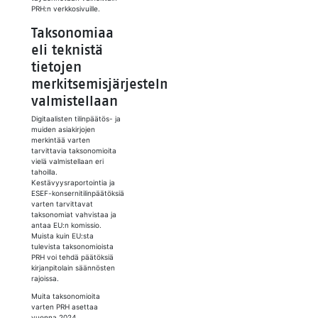
PRH:n verkkosivuille.
Taksonomiaa
eli teknistä
tietojen
merkitsemisjärjestelmää
valmistellaan
Digitaalisten tilinpäätös- ja
muiden asiakirjojen
merkintää varten
tarvittavia taksonomioita
vielä valmistellaan eri
tahoilla.
Kestävyysraportointia ja
ESEF-konsernitilinpäätöksiä
varten tarvittavat
taksonomiat vahvistaa ja
antaa EU:n komissio.
Muista kuin EU:sta
tulevista taksonomioista
PRH voi tehdä päätöksiä
kirjanpitolain säännösten
rajoissa.
Muita taksonomioita
varten PRH asettaa
vuonna 2024