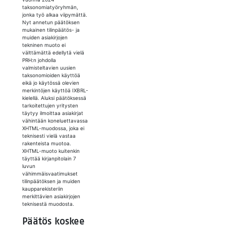
taksonomiatyöryhmän,
jonka työ alkaa viipymättä.
Nyt annetun päätöksen
mukainen tilinpäätös- ja
muiden asiakirjojen
tekninen muoto ei
välttämättä edellytä vielä
PRH:n johdolla
valmisteltavien uusien
taksonomioiden käyttöä
eikä jo käytössä olevien
merkintöjen käyttöä IXBRL-
kielellä. Aluksi päätöksessä
tarkoitettujen yritysten
täytyy ilmoittaa asiakirjat
vähintään koneluettavassa
XHTML-muodossa, joka ei
teknisesti vielä vastaa
rakenteista muotoa.
XHTML-muoto kuitenkin
täyttää kirjanpitolain 7
luvun
vähimmäisvaatimukset
tilinpäätöksen ja muiden
kaupparekisteriin
merkittävien asiakirjojen
teknisestä muodosta.
Päätös koskee