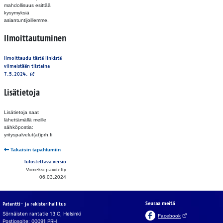
mahdollisuus esittää
kysymyksiä
asiantuntijoillemme.
Ilmoittautuminen
Ilmoittaudu tästä linkistä
viimeistään tiistaina
7.5.2024.‍‍
Lisätietoja
Lisätietoja saat
lähettämällä meille
sähköpostia:
yrityspalvelut(at)prh.fi
Takaisin tapahtumiin
Tulostettava versio
Viimeksi päivitetty
06.03.2024
Seuraa meitä
Patentti- ja rekisterihallitus
Sörnäisten rantatie 13 C, Helsinki
(Avautuu uuteen v
Facebook
Postiosoite: 00091 PRH