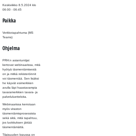
Keskiviikko 8.5.2024
klo
06:00 - 06:45
Paikka
Verkkotapahtuma (MS
Teams)
Ohjelma
PRH:n asiantuntijat
kertovat webinaarissa, mitä
hyötyä täsmentämisestä
on ja mitkä rekisteröinnit
voi täsmentää. Sen lisäksi
he käyvät esimerkkien
avulla läpi haastavampia
tavaramerkkien tavara- ja
palveluluetteloita.
Webinaarissa kerrotaan
myös viraston
täsmentämisprosessista
sekä siitä, mitä tapahtuu,
jos luokituksen jättää
täsmentämättä.
Tilaisuuden lopussa on