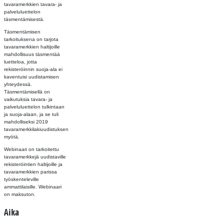
tavaramerkkien tavara- ja
palveluluettelon
täsmentämisestä.
Täsmentämisen
tarkoituksena on tarjota
tavaramerkkien haltijoille
mahdollisuus täsmentää
luetteloa, jotta
rekisteröinnin suoja-ala ei
kaventuisi uudistamisen
yhteydessä.
Täsmentämisellä on
vaikutuksia tavara- ja
palveluluettelon tulkintaan
ja suoja-alaan, ja se tuli
mahdolliseksi 2019
tavaramerkkilakiuudistuksen
myötä.
Webinaari on tarkoitettu
tavaramerkkejä uudistaville
rekisteröintien haltijoille ja
tavaramerkkien parissa
työskenteleville
ammattilaisille. Webinaari
on maksuton.
Aika