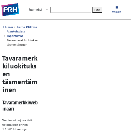
Siirry suoraan sisältöön
☰
Avaa valikko
Suomeksi
Hae
Valitse kieli
Valikko
Etusivu
Tietoa PRH:sta
Ajankohtaista
Tapahtumat
Tavaramerkkiluokituksen
täsmentäminen
Tavaramerk
kiluokituks
en
täsmentäm
inen
Tavaramerkkiweb
inaari
Webinaari tarjoaa tiiviin
tietopaketin ennen
1.1.2014 haettujen