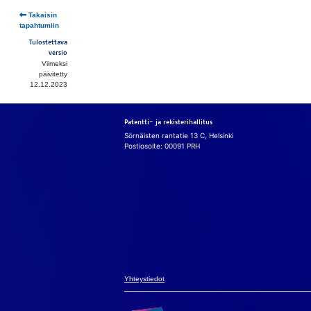
Takaisin
tapahtumiin
Tulostettava
versio
Viimeksi
päivitetty
12.12.2023
Patentti- ja rekisterihallitus
Sörnäisten rantatie 13 C, Helsinki
Postiosoite: 00091 PRH
Eväs
Käy­täm­me si­vu
mah­dol­lis­ta­
avul­la si­vus­to
Yh­teys­tie­dot
va­lin­to­ja­si ev