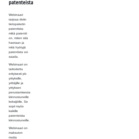
patenteista
Webinaari
tarjoaa tiiviin
tietopaketin
patentista:
mikä patentti
on, miten sitä
haetaan ja
mitä hyötyjä
patentista voi
saada.
Webinaari on
tarkoitettu
erityisesti pk-
yrityksille,
yrittäjille ja
yrityksen
perustamisesta
kiinnostuneille
keksijöille. Se
sopii myös
kaikille
patenteista
kiinnostuneille.
Webinaari on
maksuton
mutta