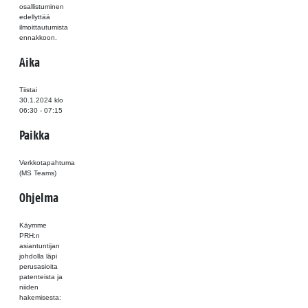
osallistuminen
edellyttää
ilmoittautumista
ennakkoon.
Aika
Tiistai
30.1.2024
klo
06:30 - 07:15
Paikka
Verkkotapahtuma
(MS Teams)
Ohjelma
Käymme
PRH:n
asiantuntijan
johdolla läpi
perusasioita
patenteista ja
niiden
hakemisesta: