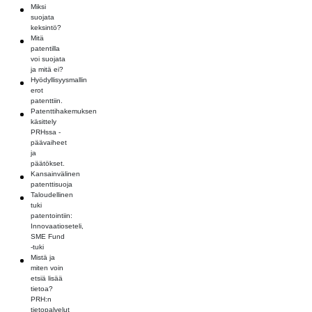
Miksi
suojata
keksintö?
Mitä
patentilla
voi suojata
ja mitä ei?
Hyödyllisyysmallin
erot
patenttiin.
Patenttihakemuksen
käsittely
PRHssa -
päävaiheet
ja
päätökset.
Kansainvälinen
patenttisuoja
Taloudellinen
tuki
patentointiin:
Innovaatioseteli,
SME Fund
-tuki
Mistä ja
miten voin
etsiä lisää
tietoa?
PRH:n
tietopalvelut