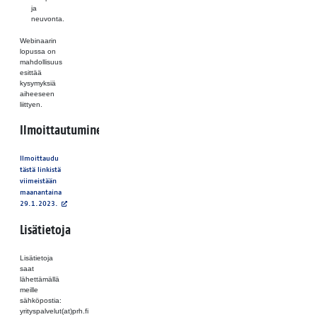
ja
neuvonta.
Webinaarin
lopussa on
mahdollisuus
esittää
kysymyksiä
aiheeseen
liittyen.
Ilmoittautuminen
Ilmoittaudu
tästä linkistä
viimeistään
maanantaina
29.1.2023.
Lisätietoja
Lisätietoja
saat
lähettämällä
meille
sähköpostia:
yrityspalvelut(at)prh.fi