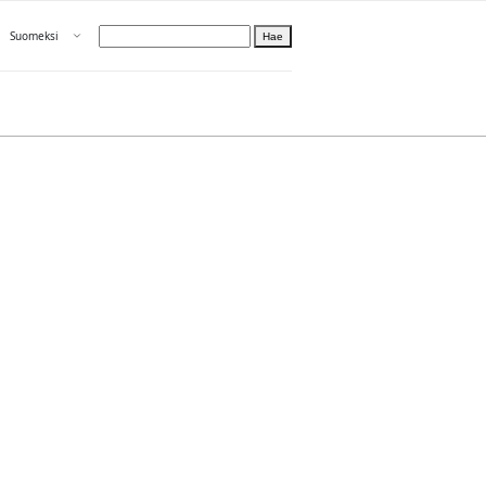
Avaa valikko
Suomeksi
Hae
Valitse kieli
Tietoa PRH:sta