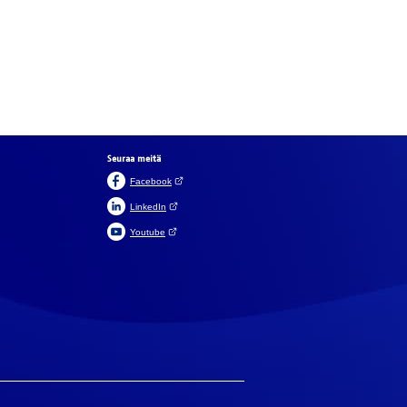
Seuraa meitä
(Avautuu uuteen välilehteen)
Facebook
(Avautuu uuteen välilehteen)
LinkedIn
(Avautuu uuteen välilehteen)
Youtube
In English
På svenska
aikki
olliset