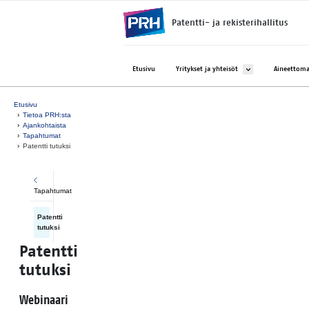
Siirry suoraan sisältöön
Patentti- ja rekisterihallitus
Avaa alavalikko kohtee
Etusivu
Yritykset ja yhteisöt
Aineettoma
Etusivu
Tietoa PRH:sta
Ajankohtaista
Tapahtumat
Patentti tutuksi
Tapahtumat
Patentti
tutuksi
Patentti
tutuksi
Webinaari