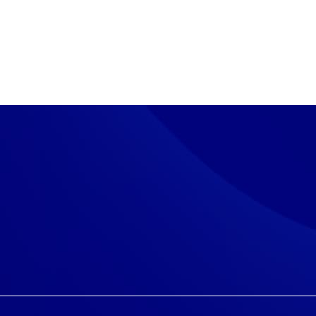
teet
s­tol­la, cha­tis­sa ja chat­bo­tis­sa eväs­tei­tä, jot­ka
Hyväksy k
vat toi­min­nan. Ke­rääm­me si­vus­tol­la myös eväs­tei­den
n kä­vi­jä­ti­las­to­ja ja ana­ly­soim­me tie­toa. Voit muo­ka­ta
Hyväksy pak
äs­tea­se­tuk­sis­sa.