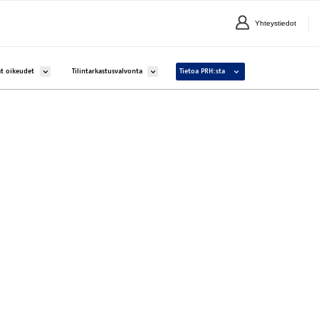
Yhteystiedot
lle Yritykset ja yhteisöt
Avaa alavalikko kohteelle Aineettomat oikeudet
Avaa alavalikko kohteelle Tilintarkastusvalvonta
Avaa alavalikko kohteelle 
t oikeudet
Tilintarkastusvalvonta
Tietoa PRH:sta