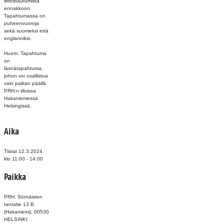
ilmoittautumista
ennakkoon.
Tapahtumassa on
puheenvuoroja
sekä suomeksi että
englanniksi.
Huom. Tapahtuma
on
läsnätapahtuma,
johon voi osallistua
vain paikan päällä
PRH:n tiloissa
Hakaniemessä
Helsingissä.
Aika
Tiistai 12.3.2024
klo 11:00 - 14:00
Paikka
PRH, Sörnäisten
rantatie 13 B
(Hakaniemi), 00530
HELSINKI