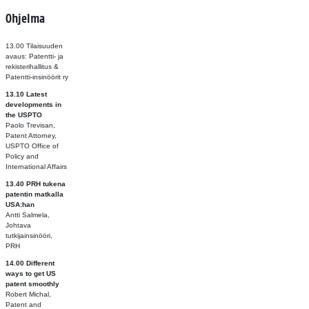
Ohjelma
13.00 Tilaisuuden
avaus: Patentti- ja
rekisterihallitus &
Patentti-insinöörit ry
13.10 Latest
developments in
the USPTO
Paolo Trevisan,
Patent Attorney,
USPTO Office of
Policy and
International Affairs
13.40 PRH tukena
patentin matkalla
USA:han
Antti Salmela,
Johtava
tutkijainsinööri,
PRH
14.00 Different
ways to get US
patent smoothly
Robert Michal,
Patent and