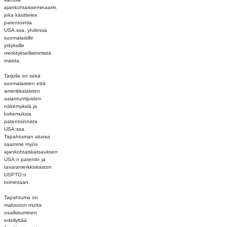
ajankohtaisseminaarin,
joka käsittelee
patentointia
USA.ssa, yhdessä
suomalaisille
yrityksille
merkityksellisimmistä
maista.
Tarjolla on sekä
suomalaisten että
amerikkalaisten
asiantuntijoiden
näkemyksiä ja
kokemuksia
patentoinnista
USA:ssa.
Tapahtuman alussa
saamme myös
ajankohtaiskatsauksen
USA:n patentti- ja
tavaramerkkiviraston
USPTO:n
toimintaan.
Tapahtuma on
maksuton mutta
osallistuminen
edellyttää