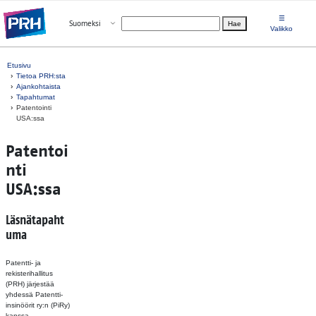
Siirry suoraan sisältöön
☰
Avaa valikko
Suomeksi
Hae
Valitse kieli
Valikko
Etusivu
Tietoa PRH:sta
Ajankohtaista
Tapahtumat
Patentointi
USA:ssa
Patentoi
nti
USA:ssa
Läsnätapaht
uma
Patentti- ja
rekisterihallitus
(PRH) järjestää
yhdessä Patentti-
insinöörit ry:n (PiRy)
kanssa