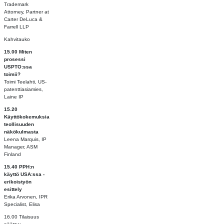
Trademark
Attorney, Partner at
Carter DeLuca &
Farrell LLP
Kahvitauko
15.00 Miten
prosessi
USPTO:ssa
toimii?
Toimi Teelahti, US-
patenttiasiamies,
Laine IP
15.20
Käyttökokemuksia
teollisuuden
näkökulmasta
Leena Marquis, IP
Manager, ASM
Finland
15.40 PPH:n
käyttö USA:ssa -
erikoistyön
esittely
Erika Arvonen, IPR
Specialist, Elisa
16.00 Tilaisuus