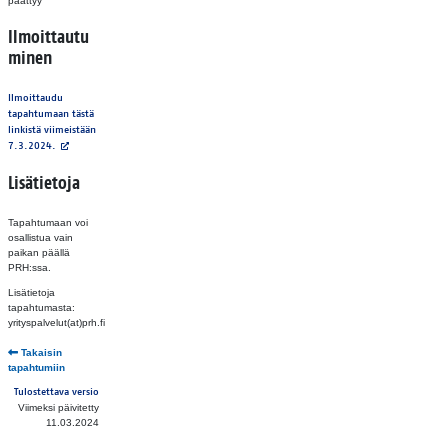
päättyy
Ilmoittautu
minen
Ilmoittaudu
tapahtumaan tästä
linkistä viimeistään
7.3.2024.
Lisätietoja
Tapahtumaan voi
osallistua vain
paikan päällä
PRH:ssa.
Lisätietoja
tapahtumasta:
yrityspalvelut(at)prh.fi
Takaisin
tapahtumiin
Tulostettava versio
Viimeksi päivitetty
11.03.2024