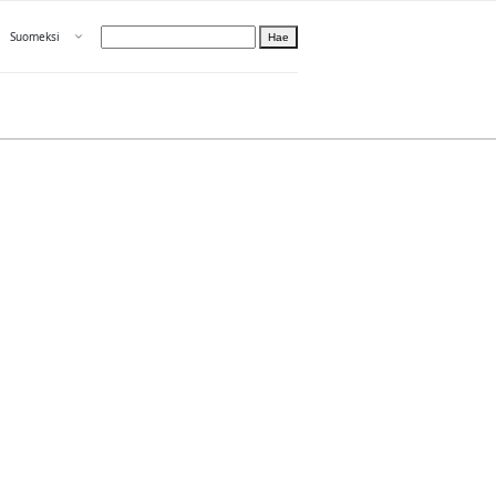
Avaa valikko
Suomeksi
Hae
Valitse kieli
Tietoa PRH:sta