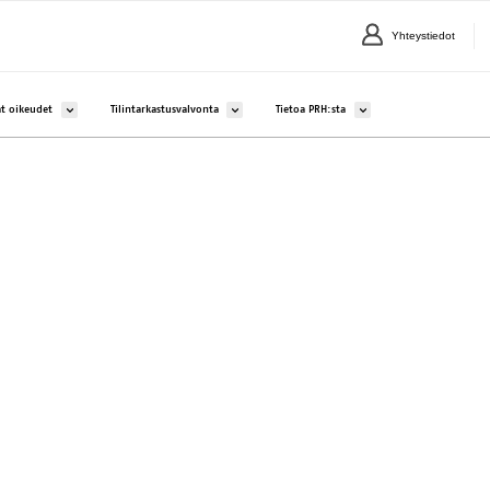
Yhteystiedot
lle Yritykset ja yhteisöt
Avaa alavalikko kohteelle Aineettomat oikeudet
Avaa alavalikko kohteelle Tilintarkastusvalvonta
Avaa alavalikko kohteelle 
t oikeudet
Tilintarkastusvalvonta
Tietoa PRH:sta