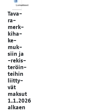
Lomakkeet
Ta­va­
ra­
merk­
ki­ha­
ke­
muk­
siin ja
-re­kis­
te­röin­
tei­hin
liit­ty­
vät
mak­sut
1.1.2026
al­kaen