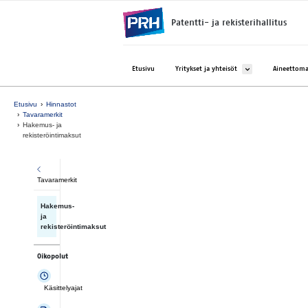
Siirry suoraan sisältöön
Patentti- ja rekisterihallitus
Avaa alavalikko kohtee
Etusivu
Yritykset ja yhteisöt
Aineettoma
Etusivu
Hinnastot
Tavaramerkit
Hakemus- ja
rekisteröintimaksut
Tavaramerkit
Hakemus-
ja
rekisteröintimaksut
Oikopolut
Käsittelyajat