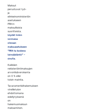
Maksut
perustuvat työ-
ja
elinkeinoministeriön
asetukseen
PRH:n
maksullisista
suoritteista.
Löydät linkin
voimassa
olevaan
maksuasetukseen
”PRH:ta koskeva
lainsäädäntö” -
sivulta.
Kaikkien
rekisteröintimaksujen
arvonlisäverokanta
on 0 % ellei
toisin mainita.
Tavaramerkkihakemuksen
vireilletulon
ehdottomana
edellytyksenä
on
hakemusmaksun
maksaminen.