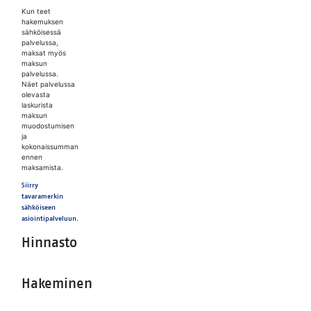
Kun teet
hakemuksen
sähköisessä
palvelussa,
maksat myös
maksun
palvelussa.
Näet palvelussa
olevasta
laskurista
maksun
muodostumisen
ja
kokonaissumman
ennen
maksamista.
Siirry
tavaramerkin
sähköiseen
asiointipalveluun.
Hinnasto
Hakeminen