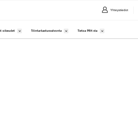
Yhteystiedot
lle Yritykset ja yhteisöt
Avaa alavalikko kohteelle Aineettomat oikeudet
Avaa alavalikko kohteelle Tilintarkastusvalvonta
Avaa alavalikko kohteelle 
t oikeudet
Tilintarkastusvalvonta
Tietoa PRH:sta