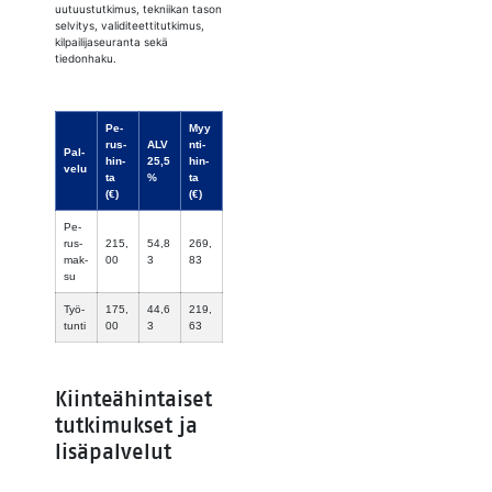
uutuustutkimus, tekniikan tason
selvitys, validiteettitutkimus,
kilpailijaseuranta sekä
tiedonhaku.
Pe­
Myy
rus­
ALV
n­ti­
Pal­
hin­
25,5
hin­
ve­lu
ta
%
ta
(€)
(€)
Pe­
rus­
215,
54,8
269,
mak­
00
3
83
su
Työ­
175,
44,6
219,
tun­ti
00
3
63
Kiinteähintaiset
tutkimukset ja
lisäpalvelut