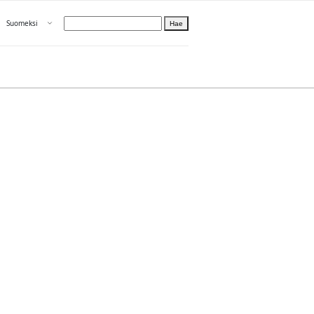
Avaa valikko
Suomeksi
Hae
Valitse kieli
Tietoa PRH:sta