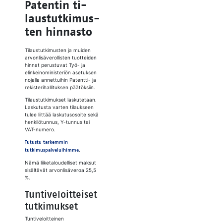
Pa­ten­tin ti­
laus­tut­ki­mus­
ten hin­nas­to
Tilaustutkimusten ja muiden
arvonlisäverollisten tuotteiden
hinnat perustuvat Työ- ja
elinkeinoministeriön asetuksen
nojalla annettuihin Patentti- ja
rekisterihallituksen päätöksiin.
Tilaustutkimukset laskutetaan.
Laskutusta varten tilaukseen
tulee liittää laskutusosoite sekä
henkilötunnus, Y-tunnus tai
VAT-numero.
Tutustu tarkemmin
.
tutkimuspalveluihimme
Nämä liiketaloudelliset maksut
sisältävät arvonlisäveroa 25,5
%.
Tuntiveloitteiset
tutkimukset
Tuntiveloitteinen