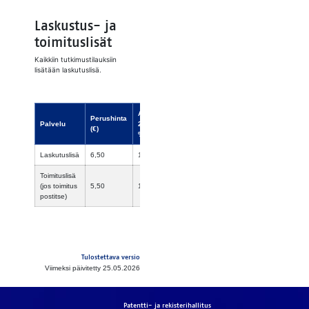
Laskustus- ja
toimituslisät
Kaikkiin tutkimustilauksiin
lisätään laskutuslisä.
ALV
Perushinta
Myyntihinta
Palvelu
25,5
(€)
(€)
%
Laskutuslisä
6,50
1,66
8,16
Toimituslisä
(jos toimitus
5,50
1,40
6,90
postitse)
Tulostettava versio
Viimeksi päivitetty 25.05.2026
Patentti- ja rekisterihallitus