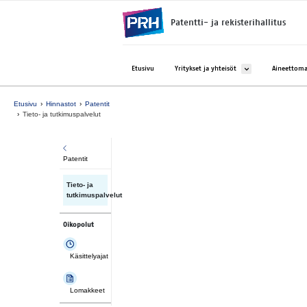
Siirry suoraan sisältöön
Patentti- ja rekisterihallitus
Avaa alavalikko kohtee
Etusivu
Yritykset ja yhteisöt
Aineettoma
Etusivu
Hinnastot
Patentit
Tieto- ja tutkimuspalvelut
Patentit
Tieto- ja
tutkimuspalvelut
Oikopolut
Käsittelyajat
Lomakkeet