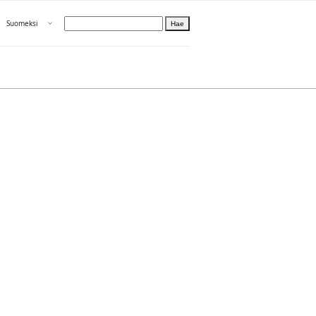
Avaa valikko
Suomeksi
Hae
Valitse kieli
Tietoa PRH:sta