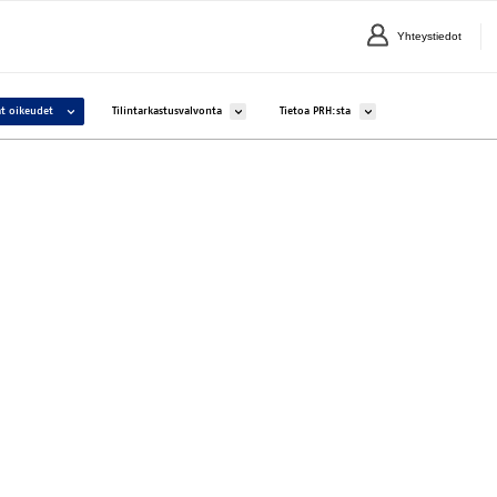
Yhteystiedot
lle Yritykset ja yhteisöt
Avaa alavalikko kohteelle Aineettomat oikeudet
Avaa alavalikko kohteelle Tilintarkastusvalvonta
Avaa alavalikko kohteelle 
t oikeudet
Tilintarkastusvalvonta
Tietoa PRH:sta