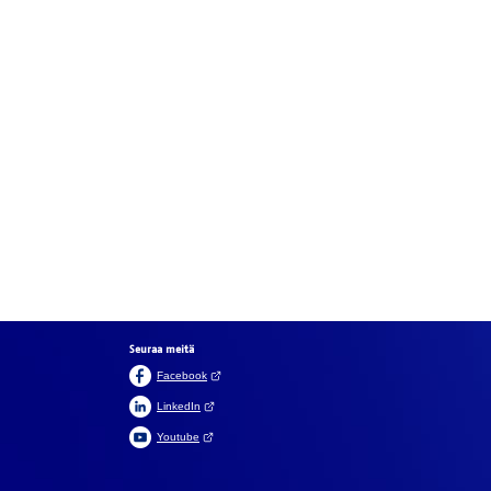
Seuraa meitä
(Avautuu uuteen välilehteen)
Facebook
(Avautuu uuteen välilehteen)
LinkedIn
(Avautuu uuteen välilehteen)
Youtube