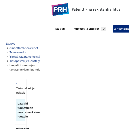
Siirry suoraan sisältöön
Patentti- ja rekisterihallitus
Avaa alavalikko kohtee
Etusivu
Yritykset ja yhteisöt
Aineettoma
Etusivu
Aineettomat oikeudet
Tavaramerkit
Yleistä tavaramerkeistä
Tietopalvelujen esittely
Laajalti tunnettujen
tavaramerkkien luettelo
Tietopalvelujen
esittely
Laajalti
tunnettujen
tavaramerkkien
luettelo
Oikopolut