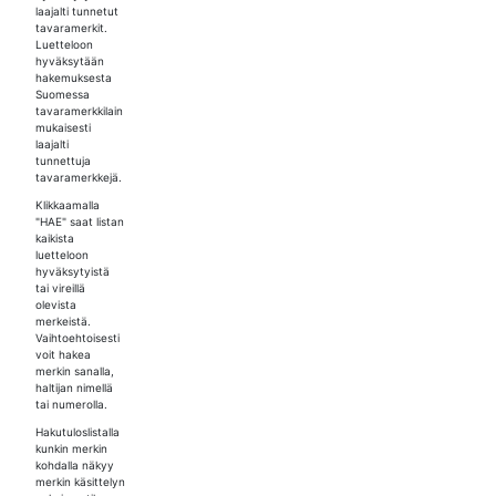
laajalti tunnetut
tavaramerkit.
Luetteloon
hyväksytään
hakemuksesta
Suomessa
tavaramerkkilain
mukaisesti
laajalti
tunnettuja
tavaramerkkejä.
Klikkaamalla
"HAE" saat listan
kaikista
luetteloon
hyväksytyistä
tai vireillä
olevista
merkeistä.
Vaihtoehtoisesti
voit hakea
merkin sanalla,
haltijan nimellä
tai numerolla.
Hakutuloslistalla
kunkin merkin
kohdalla näkyy
merkin käsittelyn