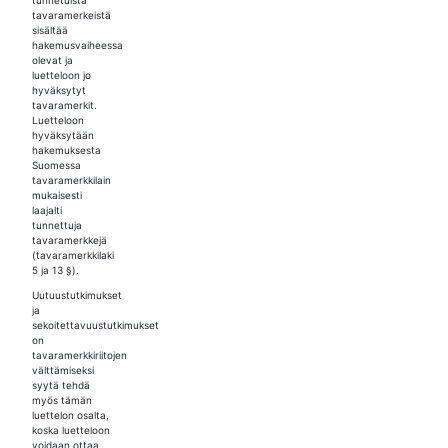
tavaramerkeistä
sisältää
hakemusvaiheessa
olevat ja
luetteloon jo
hyväksytyt
tavaramerkit.
Luetteloon
hyväksytään
hakemuksesta
Suomessa
tavaramerkkilain
mukaisesti
laajalti
tunnettuja
tavaramerkkejä
(tavaramerkkilaki
5 ja 13 §).
Uutuustutkimukset
ja
sekoitettavuustutkimukset
on
tavaramerkkiriitojen
välttämiseksi
syytä tehdä
myös tämän
luettelon osalta,
koska luetteloon
voidaan ottaa