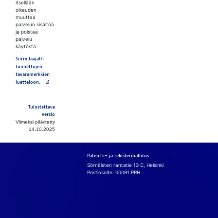
itsellään
oikeuden
muuttaa
palvelun sisältöä
ja poistaa
palvelu
käytöstä.
Siirry laajalti
tunnettujen
tavaramerkkien
Avautuu uuteen välilehteen
luetteloon.
Tulostettava
versio
Viimeksi päivitetty
14.10.2025
Patentti- ja rekisterihallitus
Sörnäisten rantatie 13 C, Helsinki
Postiosoite: 00091 PRH