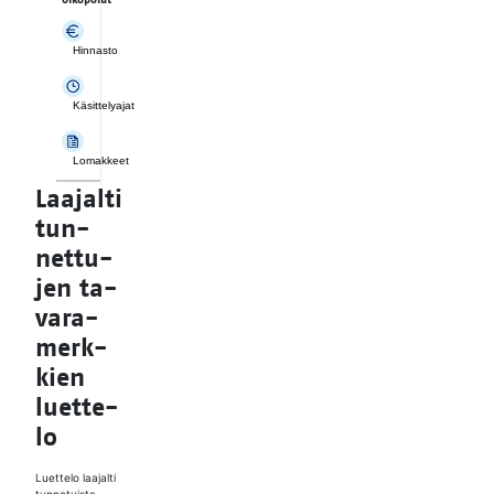
Hinnasto
Käsittelyajat
Lomakkeet
Laa­jal­ti
tun­
net­tu­
jen ta­
va­ra­
merk­
kien
luet­te­
lo
Luettelo laajalti
tunnetuista