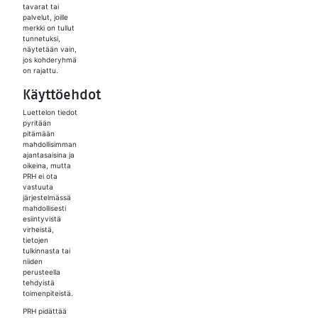
tavarat tai
palvelut, joille
merkki on tullut
tunnetuksi,
näytetään vain,
jos kohderyhmä
on rajattu.
Käyttöehdot
Luettelon tiedot
pyritään
pitämään
mahdollisimman
ajantasaisina ja
oikeina, mutta
PRH ei ota
vastuuta
järjestelmässä
mahdollisesti
esiintyvistä
virheistä,
tietojen
tulkinnasta tai
niiden
perusteella
tehdyistä
toimenpiteistä.
PRH pidättää