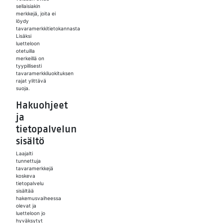
sellaisiakin
merkkejä, joita ei
löydy
tavaramerkkitietokannasta.
Lisäksi
luetteloon
otetuilla
merkeillä on
tyypillisesti
tavaramerkkiluokituksen
rajat ylittävä
suoja.
Hakuohjeet
ja
tietopalvelun
sisältö
Laajalti
tunnettuja
tavaramerkkejä
koskeva
tietopalvelu
sisältää
hakemusvaiheessa
olevat ja
luetteloon jo
hyväksytyt