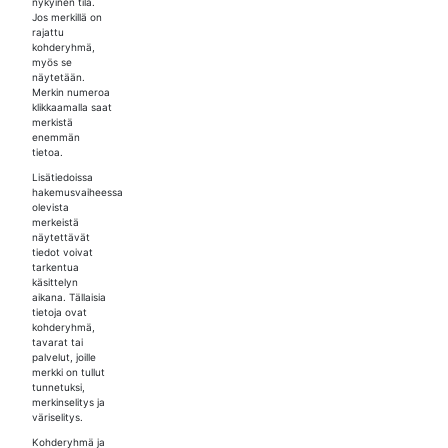
nykyinen tila.
Jos merkillä on
rajattu
kohderyhmä,
myös se
näytetään.
Merkin numeroa
klikkaamalla saat
merkistä
enemmän
tietoa.
Lisätiedoissa
hakemusvaiheessa
olevista
merkeistä
näytettävät
tiedot voivat
tarkentua
käsittelyn
aikana. Tällaisia
tietoja ovat
kohderyhmä,
tavarat tai
palvelut, joille
merkki on tullut
tunnetuksi,
merkinselitys ja
väriselitys.
Kohderyhmä ja