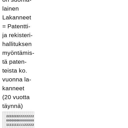
lai­nen
La­kan­neet
= Pa­tent­ti-
ja re­kis­te­ri­
hal­li­tuk­sen
myön­tä­mis­
tä pa­ten­
teis­ta ko.
vuon­na la­
kan­neet
(20 vuot­ta
täyn­nä)
2
2
2
2
2
2
2
2
2
2
2
2
2
2
2
2
0
0
0
0
0
0
0
0
0
0
0
0
0
0
0
0
1
1
1
1
1
1
1
1
1
1
2
2
2
2
2
2