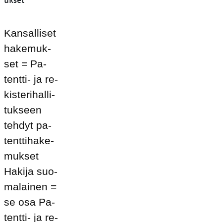
ukset
Kan­sal­li­set
ha­ke­muk­
set = Pa­
tent­ti- ja re­
kis­te­ri­hal­li­
tuk­seen
teh­dyt pa­
tent­ti­ha­ke­
muk­set
Ha­ki­ja suo­
ma­lai­nen =
se osa Pa­
tent­ti- ja re­