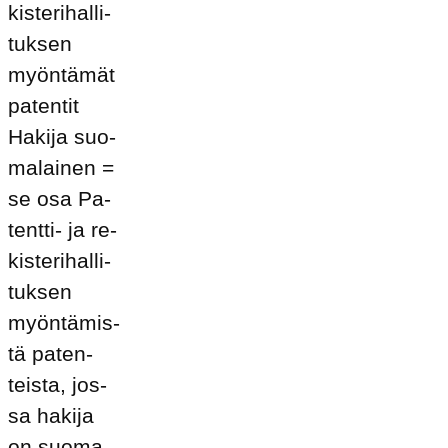
kis­te­ri­hal­li­
tuk­sen
myön­tä­mät
pa­ten­tit
Ha­ki­ja suo­
ma­lai­nen =
se osa Pa­
tent­ti- ja re­
kis­te­ri­hal­li­
tuk­sen
myön­tä­mis­
tä pa­ten­
teis­ta, jos­
sa ha­ki­ja
on suo­ma­