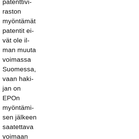
pa­tent­ti­vi­
ras­ton
myön­tä­mät
pa­ten­tit ei­
vät ole il­
man muu­ta
voi­mas­sa
Suo­mes­sa,
vaan ha­ki­
jan on
EPOn
myön­tä­mi­
sen jäl­keen
saa­tet­ta­va
voi­maan