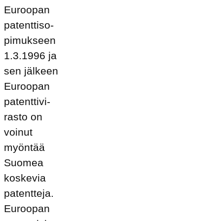
Eu­roo­pan
pa­tent­ti­so­
pi­muk­seen
1.3.1996 ja
sen jäl­keen
Eu­roo­pan
pa­tent­ti­vi­
ras­to on
voi­nut
myön­tää
Suo­mea
kos­ke­via
pa­tent­te­ja.
Eu­roo­pan