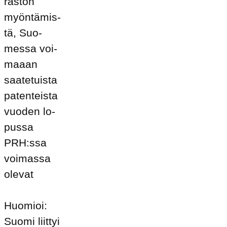
ras­ton
myön­tä­mis­
tä, Suo­
mes­sa voi­
maaan
saa­te­tuis­ta
pa­ten­teis­ta
vuo­den lo­
pus­sa
PRH:ssa
voi­mas­sa
ole­vat
Huo­mioi:
Suo­mi liit­tyi