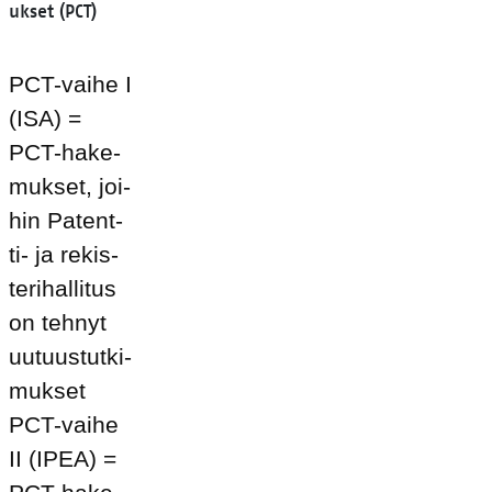
ukset (PCT)
PCT-vai­he I
(ISA) =
PCT-ha­ke­
muk­set, joi­
hin Pa­tent­
ti- ja re­kis­
te­ri­hal­li­tus
on teh­nyt
uu­tuus­tut­ki­
muk­set
PCT-vai­he
II (IPEA) =