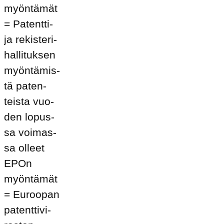
myön­tä­mät
= Pa­tent­ti-
ja re­kis­te­ri­
hal­li­tuk­sen
myön­tä­mis­
tä pa­ten­
teis­ta vuo­
den lo­pus­
sa voi­mas­
sa ol­leet
EPOn
myön­tä­mät
= Eu­roo­pan
pa­tent­ti­vi­